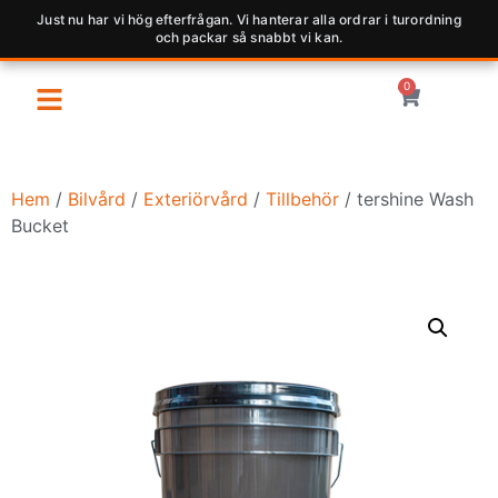
Just nu har vi hög efterfrågan. Vi hanterar alla ordrar i turordning
och packar så snabbt vi kan.
0
Hem
/
Bilvård
/
Exteriörvård
/
Tillbehör
/ tershine Wash
Bucket