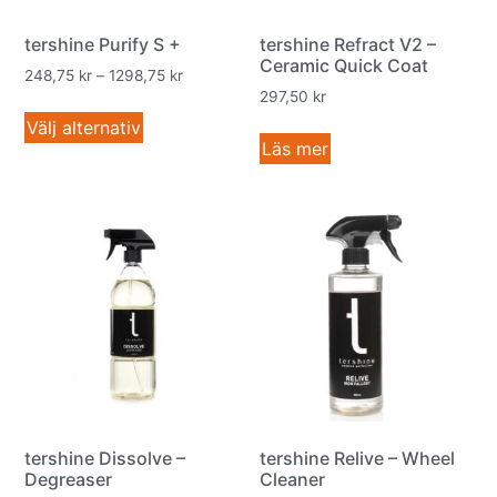
tershine Purify S +
tershine Refract V2 –
Ceramic Quick Coat
248,75
kr
–
1298,75
kr
297,50
kr
Välj alternativ
Läs mer
tershine Dissolve –
tershine Relive – Wheel
Degreaser
Cleaner