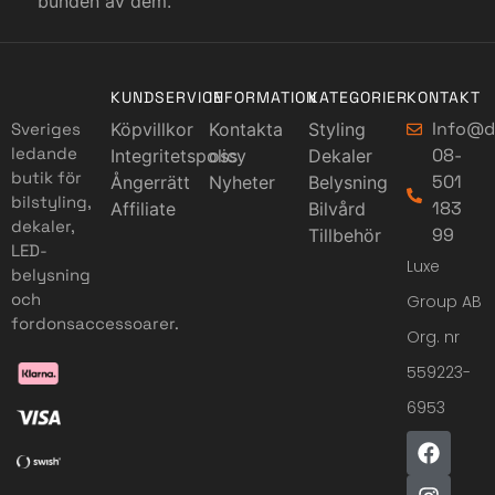
bunden av dem.
KUNDSERVICE
INFORMATION
KATEGORIER
KONTAKT
Info@d
Sveriges
Köpvillkor
Kontakta
Styling
ledande
08-
Integritetspolicy
oss
Dekaler
butik för
501
Ångerrätt
Nyheter
Belysning
bilstyling,
183
Affiliate
Bilvård
dekaler,
99
Tillbehör
LED-
Luxe
belysning
och
Group AB
fordonsaccessoarer.
Org. nr
559223-
6953