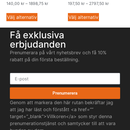
140,00
kr
–
1898,75
kr
197,50
kr
–
2797,50
kr
Välj alternativ
Välj alternativ
Få exklusiva
erbjudanden
Prenumerara på vårt nyhetsbrev och få 10%
rabatt på din första beställning.
Prenumerera
Genom att markera den här rutan bekräftar jag
att jag har läst och förstått <a href=””
target=”_blank”>Villkoren</a> som styr denna
prenumerationstjänst och samtycker till att vara