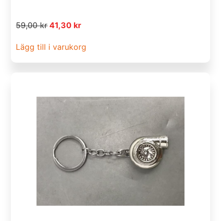
59,00
kr
41,30
kr
Lägg till i varukorg