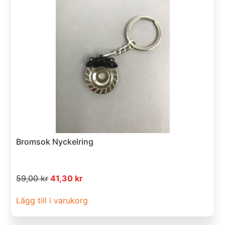
Bromsok Nyckelring
59,00
kr
41,30
kr
Lägg till i varukorg