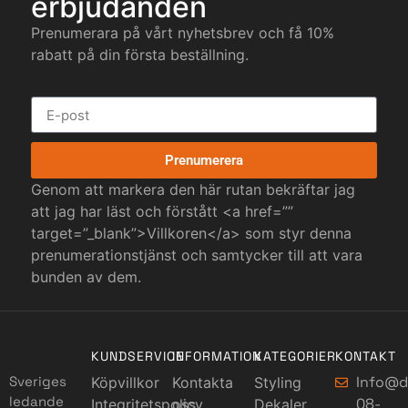
erbjudanden
Prenumerara på vårt nyhetsbrev och få 10%
rabatt på din första beställning.
Prenumerera
Genom att markera den här rutan bekräftar jag
att jag har läst och förstått <a href=””
target=”_blank”>Villkoren</a> som styr denna
prenumerationstjänst och samtycker till att vara
bunden av dem.
KUNDSERVICE
INFORMATION
KATEGORIER
KONTAKT
Info@d
Sveriges
Köpvillkor
Kontakta
Styling
ledande
08-
Integritetspolicy
oss
Dekaler