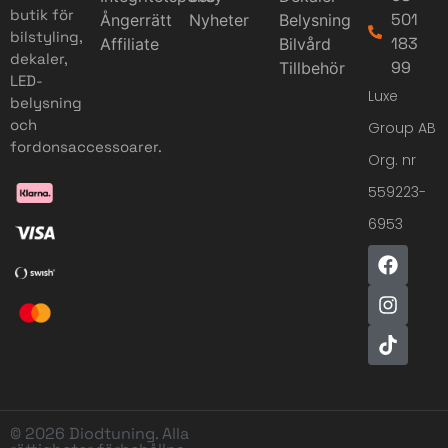
butik för
501
Ångerrätt
Nyheter
Belysning
bilstyling,
183
Affiliate
Bilvård
dekaler,
99
Tillbehör
LED-
Luxe
belysning
och
Group AB
fordonsaccessoarer.
Org. nr
559223-
6953
© 2026 Diodtuning. Alla