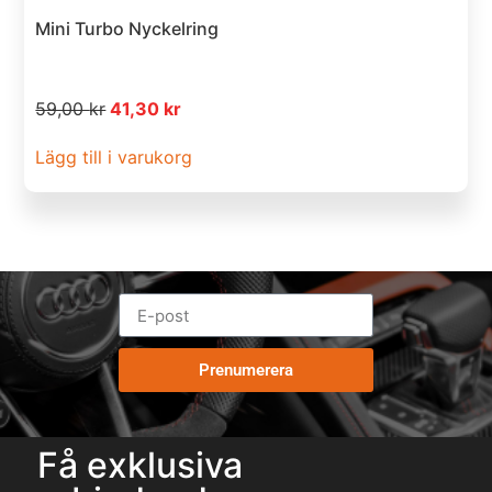
Mini Turbo Nyckelring
59,00
kr
41,30
kr
Lägg till i varukorg
Prenumerera
Få exklusiva