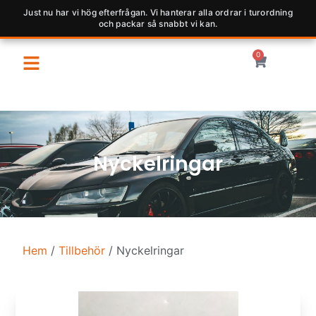
Just nu har vi hög efterfrågan. Vi hanterar alla ordrar i turordning
och packar så snabbt vi kan.
0
Nyckelringar
Hem
/
Tillbehör
/ Nyckelringar