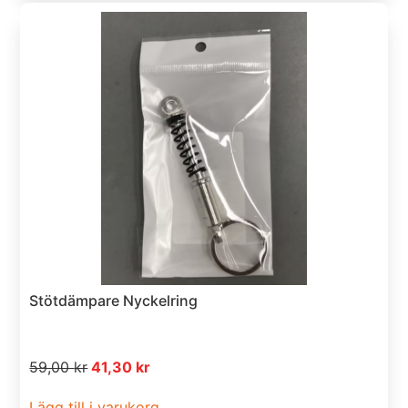
Stötdämpare Nyckelring
59,00
kr
41,30
kr
Lägg till i varukorg