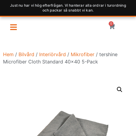
Just nu har vi hög efterfrågan. Vi hanterar alla ordrar i turordning
och packar så snabbt vi kan.
0
Hem
/
Bilvård
/
Interiörvård
/
Mikrofiber
/ tershine
Microfiber Cloth Standard 40×40 5-Pack