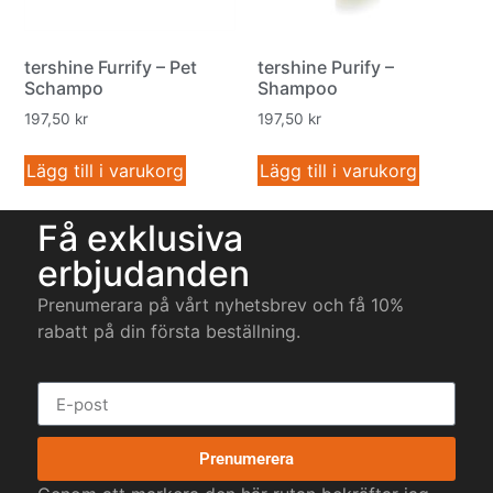
tershine Furrify – Pet
tershine Purify –
Schampo
Shampoo
197,50
kr
197,50
kr
Lägg till i varukorg
Lägg till i varukorg
Få exklusiva
erbjudanden
Prenumerara på vårt nyhetsbrev och få 10%
rabatt på din första beställning.
Prenumerera