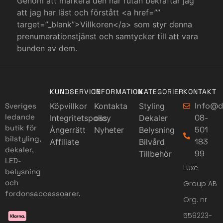
Genom att markera den här rutan bekräftar jag
att jag har läst och förstått <a href=””
target=”_blank”>Villkoren</a> som styr denna
prenumerationstjänst och samtycker till att vara
bunden av dem.
KUNDSERVICE
INFORMATION
KATEGORIER
KONTAKT
Info@d
Sveriges
Köpvillkor
Kontakta
Styling
ledande
08-
Integritetspolicy
oss
Dekaler
butik för
501
Ångerrätt
Nyheter
Belysning
bilstyling,
183
Affiliate
Bilvård
dekaler,
99
Tillbehör
LED-
Luxe
belysning
och
Group AB
fordonsaccessoarer.
Org. nr
559223-