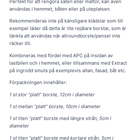
Perfekt för att rengöra säten eller mattor, kan även
användas i hemmet, båten eller på uteplatsen.
Rekommenderas inte på känsligare klädslar som till
exempel läder då detta är lite rejälare borstar, som är
tänkta att användas när allroundborste/pensel inte
räcker till.
Kombineras med fördel med APC på insidan av
lastbilen och i hemmet, eller tillsammans med Extract
på ingrodd smuts på exemplevis altan, fasad, båt etc.
Förpackningen innehåller:
1 st stor “platt” borste, 12cm i diameter
1 st mellan “platt” borste, 10cm i diameter
1 st liten “platt” borste med längre strån, 5cm i
diameter
1 st liten “platt” borste med kortare strån, 5cm i