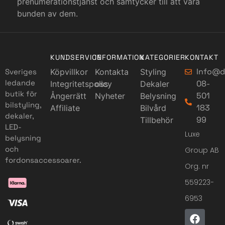
prenumerationstjänst och samtycker till att vara
bunden av dem.
KUNDSERVICE
INFORMATION
KATEGORIER
KONTAKT
Info@d
Sveriges
Köpvillkor
Kontakta
Styling
ledande
08-
Integritetspolicy
oss
Dekaler
butik för
501
Ångerrätt
Nyheter
Belysning
bilstyling,
183
Affiliate
Bilvård
dekaler,
99
Tillbehör
LED-
Luxe
belysning
och
Group AB
fordonsaccessoarer.
Org. nr
559223-
6953