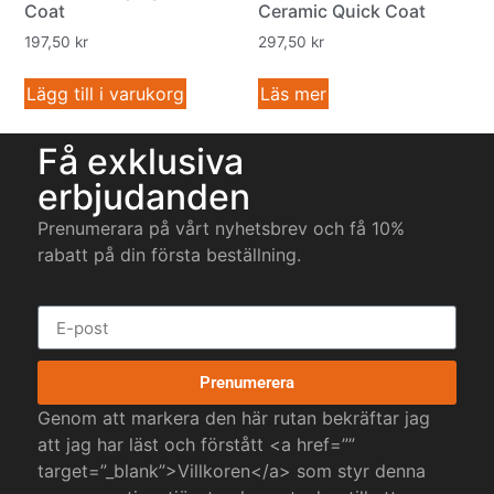
Coat
Ceramic Quick Coat
197,50
kr
297,50
kr
Lägg till i varukorg
Läs mer
Få exklusiva
erbjudanden
Prenumerara på vårt nyhetsbrev och få 10%
rabatt på din första beställning.
Prenumerera
Genom att markera den här rutan bekräftar jag
att jag har läst och förstått <a href=””
target=”_blank”>Villkoren</a> som styr denna