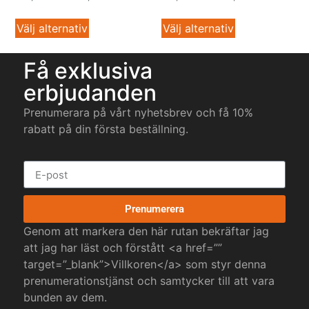
Välj alternativ
Välj alternativ
Få exklusiva
erbjudanden
Prenumerara på vårt nyhetsbrev och få 10%
rabatt på din första beställning.
Prenumerera
Genom att markera den här rutan bekräftar jag
att jag har läst och förstått <a href=””
target=”_blank”>Villkoren</a> som styr denna
prenumerationstjänst och samtycker till att vara
bunden av dem.