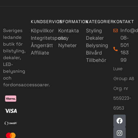
KUNDSERVICE
INFORMATION
KATEGORIER
KONTAKT
Info@d
Sveriges
Köpvillkor
Kontakta
Styling
ledande
08-
Integritetspolicy
oss
Dekaler
butik för
501
Ångerrätt
Nyheter
Belysning
bilstyling,
183
Affiliate
Bilvård
dekaler,
99
Tillbehör
LED-
Luxe
belysning
och
Group AB
fordonsaccessoarer.
Org. nr
559223-
6953