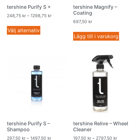
tershine Purify S +
tershine Magnify –
Coating
248,75
kr
–
1298,75
kr
697,50
kr
Välj alternativ
Lägg till i varukorg
tershine Purify S –
tershine Relive – Wheel
Shampoo
Cleaner
297,50
kr
–
1497,50
kr
197,50
kr
–
2797,50
kr