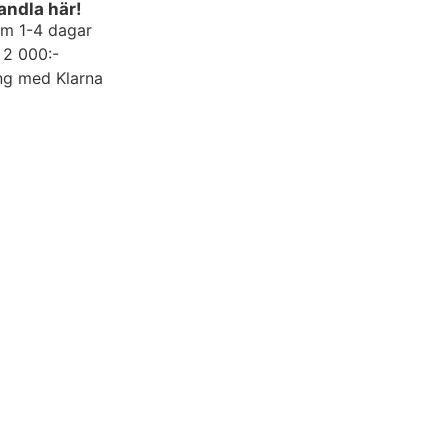
andla här!
om 1-4 dagar
r 2 000:-
ng med Klarna