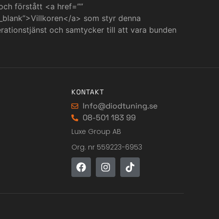
 och förstått <a href=””
_blank”>Villkoren</a> som styr denna
ationstjänst och samtycker till att vara bunden
KONTAKT
Info@diodtuning.se
08-501 183 99
Luxe Group AB
Org. nr 559223-6953