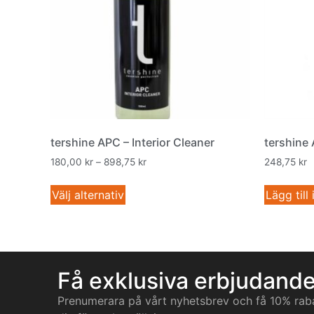
tershine APC – Interior Cleaner
tershine
180,00
kr
–
898,75
kr
248,75
kr
Välj alternativ
Lägg till
Få exklusiva erbjudand
Prenumerara på vårt nyhetsbrev och få 10% rab