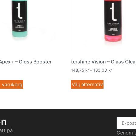
 Apex+ – Gloss Booster
tershine Vision – Glass Cle
148,75
kr
–
180,00
kr
 i varukorg
Välj alternativ
en
att på
Genom at