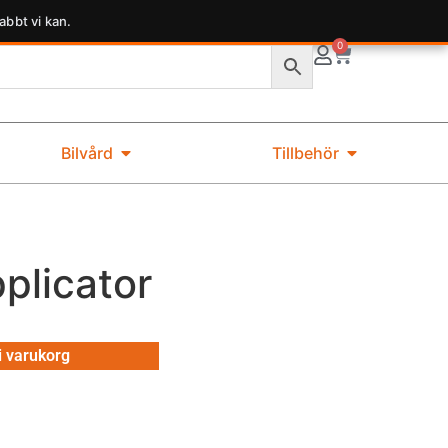
abbt vi kan.
0
Bilvård
Tillbehör
plicator
 i varukorg