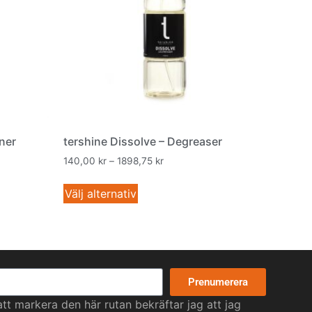
aner
tershine Dissolve – Degreaser
140,00
kr
–
1898,75
kr
Välj alternativ
Prenumerera
t markera den här rutan bekräftar jag att jag