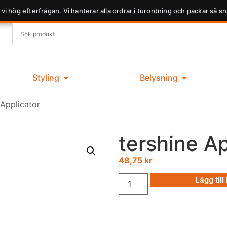
 vi hög efterfrågan. Vi hanterar alla ordrar i turordning och packar så sn
Styling
Belysning
 Applicator
tershine Ap
48,75
kr
Lägg till