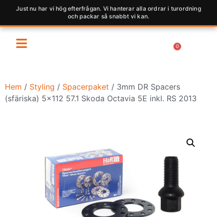
Just nu har vi hög efterfrågan. Vi hanterar alla ordrar i turordning
och packar så snabbt vi kan.
0
Hem
/
Styling
/
Spacerpaket
/ 3mm DR Spacers
(sfäriska) 5×112 57.1 Skoda Octavia 5E inkl. RS 2013