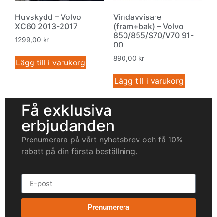
Huvskydd – Volvo
Vindavvisare
XC60 2013-2017
(fram+bak) – Volvo
850/855/S70/V70 91-
1299,00
kr
00
890,00
kr
Lägg till i varukorg
Lägg till i varukorg
Få exklusiva
erbjudanden
Prenumerara på vårt nyhetsbrev och få 10%
rabatt på din första beställning.
Prenumerera