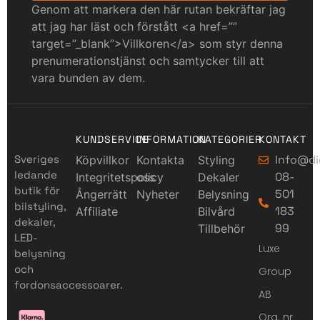
Genom att markera den här rutan bekräftar jag
att jag har läst och förstått <a href=””
target=”_blank”>Villkoren</a> som styr denna
prenumerationstjänst och samtycker till att
vara bunden av dem.
KUNDSERVICE
INFORMATION
KATEGORIER
KONTAKT
Sveriges
Info@di
Köpvillkor
Kontakta
Styling
ledande
08-
Integritetspolicy
oss
Dekaler
butik för
501
Ångerrätt
Nyheter
Belysning
bilstyling,
183
Affiliate
Bilvård
dekaler,
99
Tillbehör
LED-
Luxe
belysning
och
Group
fordonsaccessoarer.
AB
Org. nr