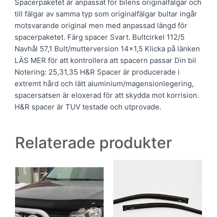
Spacerpaketet är anpassat för bilens originalfälgar och
till fälgar av samma typ som originalfälgar bultar ingår
motsvarande original men med anpassad längd för
spacerpaketet. Färg spacer Svart. Bultcirkel 112/5
Navhål 57,1 Bult/mutterversion 14×1,5 Klicka på länken
LÄS MER för att kontrollera att spacern passar Din bil
Notering: 25,31,35 H&R Spacer är producerade i
extremt hård och lätt aluminium/magensionlegering,
spacersatsen är eloxerad för att skydda mot korrision.
H&R spacer är TUV testade och utprovade.
Relaterade produkter