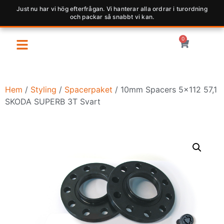
Just nu har vi hög efterfrågan. Vi hanterar alla ordrar i turordning
och packar så snabbt vi kan.
0
Hem
/
Styling
/
Spacerpaket
/ 10mm Spacers 5×112 57,1
SKODA SUPERB 3T Svart