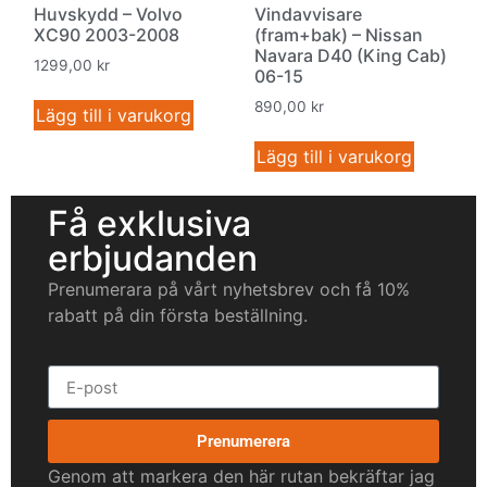
Huvskydd – Volvo
Vindavvisare
XC90 2003-2008
(fram+bak) – Nissan
Navara D40 (King Cab)
1299,00
kr
06-15
890,00
kr
Lägg till i varukorg
Lägg till i varukorg
Få exklusiva
erbjudanden
Prenumerara på vårt nyhetsbrev och få 10%
rabatt på din första beställning.
Prenumerera
Genom att markera den här rutan bekräftar jag