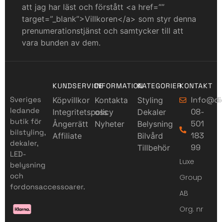
att jag har läst och förstått <a href=””
target=”_blank”>Villkoren</a> som styr denna
prenumerationstjänst och samtycker till att
vara bunden av dem.
KUNDSERVICE
INFORMATION
KATEGORIER
KONTAKT
Sveriges
Info@di
Köpvillkor
Kontakta
Styling
ledande
08-
Integritetspolicy
oss
Dekaler
butik för
501
Ångerrätt
Nyheter
Belysning
bilstyling,
183
Affiliate
Bilvård
dekaler,
99
Tillbehör
LED-
Luxe
belysning
och
Group
fordonsaccessoarer.
AB
Org. nr