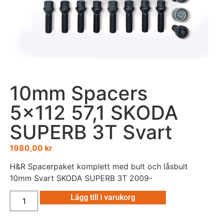
10mm Spacers
5×112 57,1 SKODA
SUPERB 3T Svart
1980,00
kr
H&R Spacerpaket komplett med bult och låsbult
10mm Svart SKODA SUPERB 3T 2009-
Lägg till i varukorg