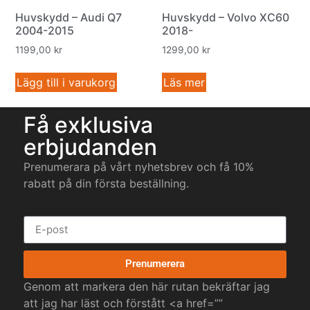
Huvskydd – Audi Q7
Huvskydd – Volvo XC60
2004-2015
2018-
1199,00
kr
1299,00
kr
Lägg till i varukorg
Läs mer
Få exklusiva
erbjudanden
Prenumerara på vårt nyhetsbrev och få 10%
rabatt på din första beställning.
Prenumerera
Genom att markera den här rutan bekräftar jag
att jag har läst och förstått <a href=””