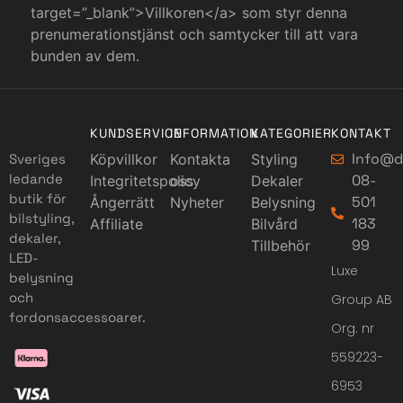
target=”_blank”>Villkoren</a> som styr denna
prenumerationstjänst och samtycker till att vara
bunden av dem.
KUNDSERVICE
INFORMATION
KATEGORIER
KONTAKT
Info@d
Sveriges
Köpvillkor
Kontakta
Styling
ledande
08-
Integritetspolicy
oss
Dekaler
butik för
501
Ångerrätt
Nyheter
Belysning
bilstyling,
183
Affiliate
Bilvård
dekaler,
99
Tillbehör
LED-
Luxe
belysning
och
Group AB
fordonsaccessoarer.
Org. nr
559223-
6953