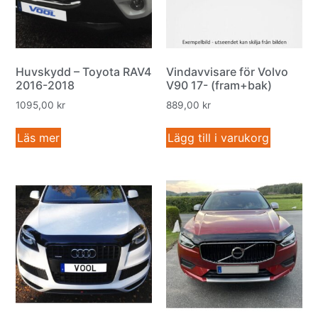
Huvskydd – Toyota RAV4
Vindavvisare för Volvo
2016-2018
V90 17- (fram+bak)
1095,00
kr
889,00
kr
Läs mer
Lägg till i varukorg