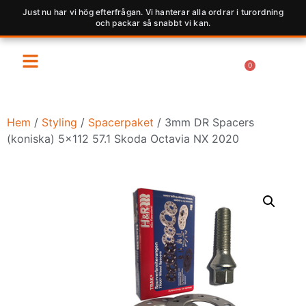
Just nu har vi hög efterfrågan. Vi hanterar alla ordrar i turordning
och packar så snabbt vi kan.
0
Hem
/
Styling
/
Spacerpaket
/ 3mm DR Spacers
(koniska) 5×112 57.1 Skoda Octavia NX 2020