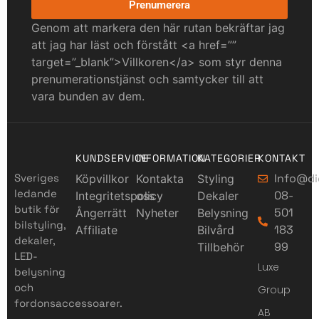
Prenumerera
Genom att markera den här rutan bekräftar jag
att jag har läst och förstått <a href=””
target=”_blank”>Villkoren</a> som styr denna
prenumerationstjänst och samtycker till att
vara bunden av dem.
KUNDSERVICE
INFORMATION
KATEGORIER
KONTAKT
Sveriges
Info@di
Köpvillkor
Kontakta
Styling
ledande
08-
Integritetspolicy
oss
Dekaler
butik för
501
Ångerrätt
Nyheter
Belysning
bilstyling,
183
Affiliate
Bilvård
dekaler,
99
Tillbehör
LED-
Luxe
belysning
och
Group
fordonsaccessoarer.
AB