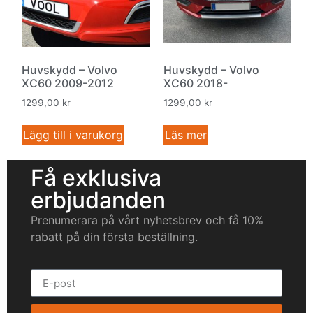
Huvskydd – Volvo
Huvskydd – Volvo
XC60 2009-2012
XC60 2018-
1299,00
kr
1299,00
kr
Lägg till i varukorg
Läs mer
Få exklusiva
erbjudanden
Prenumerara på vårt nyhetsbrev och få 10%
rabatt på din första beställning.