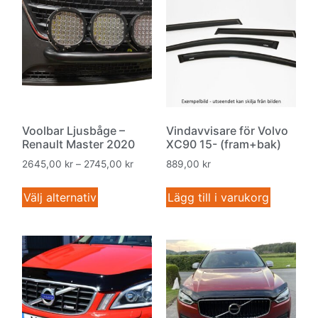
Voolbar Ljusbåge –
Vindavvisare för Volvo
Renault Master 2020
XC90 15- (fram+bak)
2645,00
kr
–
2745,00
kr
889,00
kr
Välj alternativ
Lägg till i varukorg