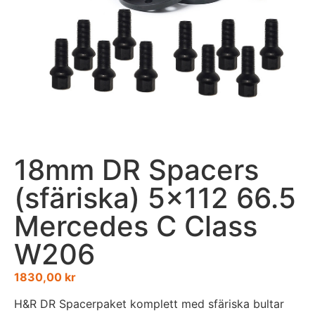
18mm DR Spacers
(sfäriska) 5×112 66.5
Mercedes C Class
W206
1830,00
kr
H&R DR Spacerpaket komplett med sfäriska bultar