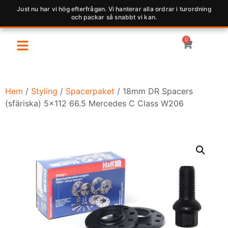
Just nu har vi hög efterfrågan. Vi hanterar alla ordrar i turordning
och packar så snabbt vi kan.
0
Hem
/
Styling
/
Spacerpaket
/ 18mm DR Spacers
(sfäriska) 5×112 66.5 Mercedes C Class W206