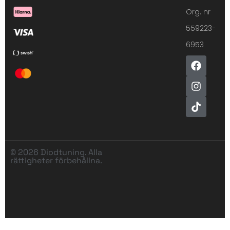
Org. nr
559223-
6953
© 2026 Diodtuning. Alla
rättigheter förbehållna.