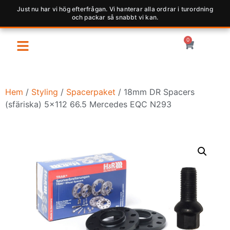
Just nu har vi hög efterfrågan. Vi hanterar alla ordrar i turordning
och packar så snabbt vi kan.
0
Hem
/
Styling
/
Spacerpaket
/ 18mm DR Spacers
(sfäriska) 5×112 66.5 Mercedes EQC N293