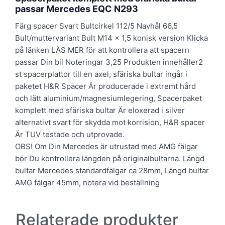
passar Mercedes EQC N293
Färg spacer Svart Bultcirkel 112/5 Navhål 66,5
Bult/muttervariant Bult M14 x 1,5 konisk version Klicka
på länken LÄS MER för att kontrollera att spacern
passar Din bil Noteringar 3,25 Produkten innehåller2
st spacerplattor till en axel, sfäriska bultar ingår i
paketet H&R Spacer Är producerade i extremt hård
och lätt aluminium/magnesiumlegering, Spacerpaket
komplett med sfäriska bultar Är eloxerad i silver
alternativt svart för skydda mot korrision, H&R spacer
Är TUV testade och utprovade.
OBS! Om Din Mercedes är utrustad med AMG fälgar
bör Du kontrollera längden på originalbultarna. Längd
bultar Mercedes standardfälgar ca 28mm, Längd bultar
AMG fälgar 45mm, notera vid beställning
Relaterade produkter