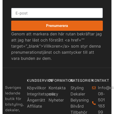
Prenumerera
Genom att markera den här rutan bekräftar jag
att jag har läst och förstått <a href=””
target=”_blank”>Villkoren</a> som styr denna
prenumerationstjänst och samtycker till att
vara bunden av dem.
KUNDSERVICE
INFORMATION
KATEGORIER
KONTAKT
Sveriges
Info@di
Köpvillkor
Kontakta
Styling
ledande
08-
Integritetspolicy
oss
Dekaler
butik för
501
Ångerrätt
Nyheter
Belysning
bilstyling,
183
Affiliate
Bilvård
dekaler,
99
Tillbehör