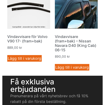
Vindavvisare för Volvo
Vindavvisare
V90 17- (fram+bak)
(fram+bak) – Nissan
Navara D40 (King Cab)
889,00
kr
06-15
890,00
kr
Lägg till i varukorg
Lägg till i varukorg
Få exklusiva
erbjudanden
Prenumerara på vårt nyhetsbrev och få 10%
rabatt på din första beställning.