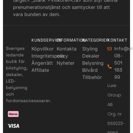
target=”_blank”>Villkoren</a> som styr denna
prenumerationstjänst och samtycker till att
vara bunden av dem.
KUNDSERVICE
INFORMATION
KATEGORIER
KONTAKT
Sveriges
Info@di
Köpvillkor
Kontakta
Styling
ledande
08-
Integritetspolicy
oss
Dekaler
butik för
501
Ångerrätt
Nyheter
Belysning
bilstyling,
183
Affiliate
Bilvård
dekaler,
99
Tillbehör
LED-
Luxe
belysning
och
Group
fordonsaccessoarer.
AB
Org. nr
559223-
6953