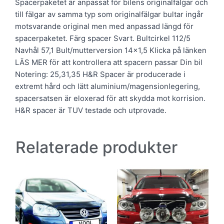
Spacerpaketet är anpassat för bilens originalfälgar och
till fälgar av samma typ som originalfälgar bultar ingår
motsvarande original men med anpassad längd för
spacerpaketet. Färg spacer Svart. Bultcirkel 112/5
Navhål 57,1 Bult/mutterversion 14×1,5 Klicka på länken
LÄS MER för att kontrollera att spacern passar Din bil
Notering: 25,31,35 H&R Spacer är producerade i
extremt hård och lätt aluminium/magensionlegering,
spacersatsen är eloxerad för att skydda mot korrision.
H&R spacer är TUV testade och utprovade.
Relaterade produkter