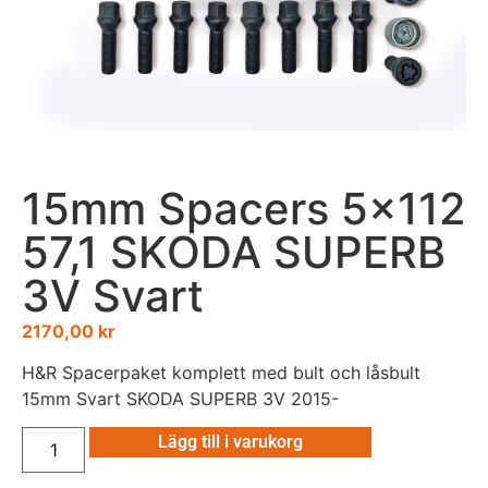
15mm Spacers 5×112
57,1 SKODA SUPERB
3V Svart
2170,00
kr
H&R Spacerpaket komplett med bult och låsbult
15mm Svart SKODA SUPERB 3V 2015-
Lägg till i varukorg