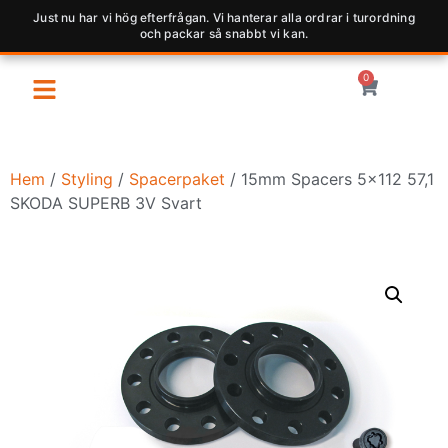
Just nu har vi hög efterfrågan. Vi hanterar alla ordrar i turordning
och packar så snabbt vi kan.
0
Hem
/
Styling
/
Spacerpaket
/ 15mm Spacers 5×112 57,1
SKODA SUPERB 3V Svart