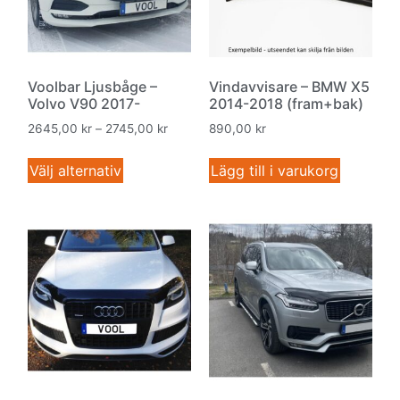
Voolbar Ljusbåge –
Vindavvisare – BMW X5
Volvo V90 2017-
2014-2018 (fram+bak)
2645,00
kr
–
2745,00
kr
890,00
kr
Välj alternativ
Lägg till i varukorg