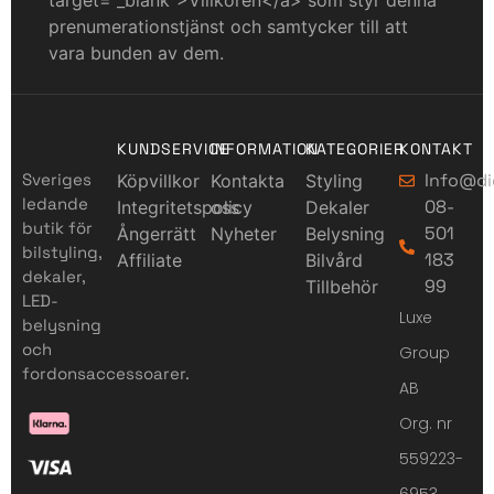
target=”_blank”>Villkoren</a> som styr denna
prenumerationstjänst och samtycker till att
vara bunden av dem.
KUNDSERVICE
INFORMATION
KATEGORIER
KONTAKT
Sveriges
Info@di
Köpvillkor
Kontakta
Styling
ledande
08-
Integritetspolicy
oss
Dekaler
butik för
501
Ångerrätt
Nyheter
Belysning
bilstyling,
183
Affiliate
Bilvård
dekaler,
99
Tillbehör
LED-
Luxe
belysning
och
Group
fordonsaccessoarer.
AB
Org. nr
559223-
6953