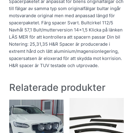
Spacerpaketet är anpassat för bilens originalfälgar och
till fälgar av samma typ som originalfälgar bultar ingår
motsvarande original men med anpassad längd för
spacerpaketet. Färg spacer Svart. Bultcirkel 112/5
Navhål 57,1 Bult/mutterversion 14×1,5 Klicka på länken
LÄS MER för att kontrollera att spacern passar Din bil
Notering: 25,31,35 H&R Spacer är producerade i
extremt hård och lätt aluminium/magensionlegering,
spacersatsen är eloxerad för att skydda mot korrision.
H&R spacer är TUV testade och utprovade.
Relaterade produkter