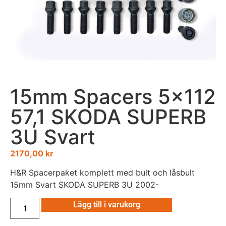
15mm Spacers 5×112
57,1 SKODA SUPERB
3U Svart
2170,00
kr
H&R Spacerpaket komplett med bult och låsbult
15mm Svart SKODA SUPERB 3U 2002-
Lägg till i varukorg