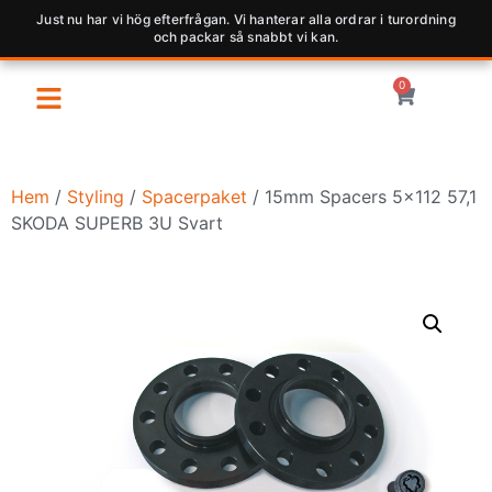
Just nu har vi hög efterfrågan. Vi hanterar alla ordrar i turordning
och packar så snabbt vi kan.
0
Hem
/
Styling
/
Spacerpaket
/ 15mm Spacers 5×112 57,1
SKODA SUPERB 3U Svart