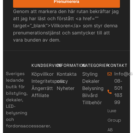
Prenumerera
Genom att markera den här rutan bekräftar jag
att jag har läst och förstått <a href=””
target=”_blank”>Villkoren</a> som styr denna
prenumerationstjänst och samtycker till att
vara bunden av dem.
KUNDSERVICE
INFORMATION
KATEGORIER
KONTAKT
Sveriges
Info@di
Köpvillkor
Kontakta
Styling
ledande
08-
Integritetspolicy
oss
Dekaler
butik för
501
Ångerrätt
Nyheter
Belysning
bilstyling,
183
Affiliate
Bilvård
dekaler,
99
Tillbehör
LED-
Luxe
belysning
och
Group
fordonsaccessoarer.
AB