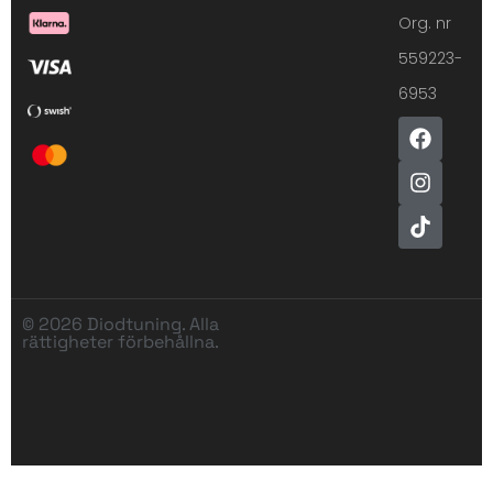
Org. nr
559223-
6953
© 2026 Diodtuning. Alla
rättigheter förbehållna.