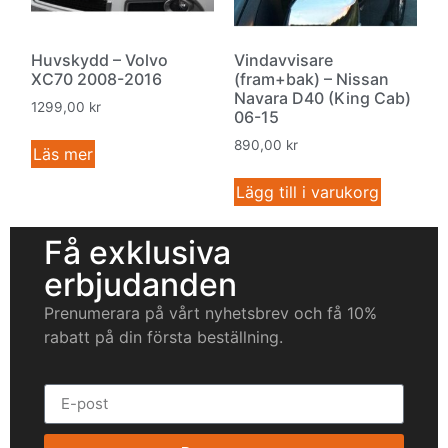
Huvskydd – Volvo
Vindavvisare
XC70 2008-2016
(fram+bak) – Nissan
Navara D40 (King Cab)
1299,00
kr
06-15
890,00
kr
Läs mer
Lägg till i varukorg
Få exklusiva
erbjudanden
Prenumerara på vårt nyhetsbrev och få 10%
rabatt på din första beställning.