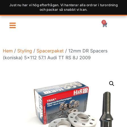
Just nu har vi hög efterfrågan. Vi hanterar alla ordrar i turordning
och packar så snabbt vi kan.
0
Hem
/
Styling
/
Spacerpaket
/ 12mm DR Spacers
(koniska) 5×112 57.1 Audi TT RS 8J 2009