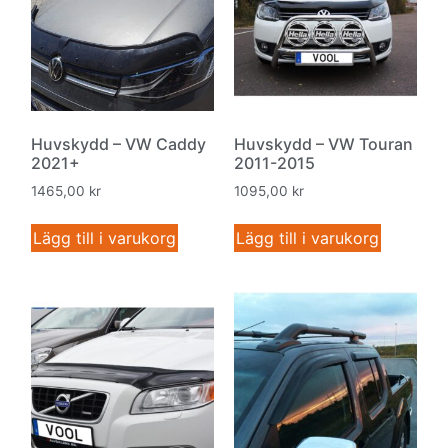
Huvskydd – VW Caddy
Huvskydd – VW Touran
2021+
2011-2015
1465,00
kr
1095,00
kr
Lägg till i varukorg
Lägg till i varukorg