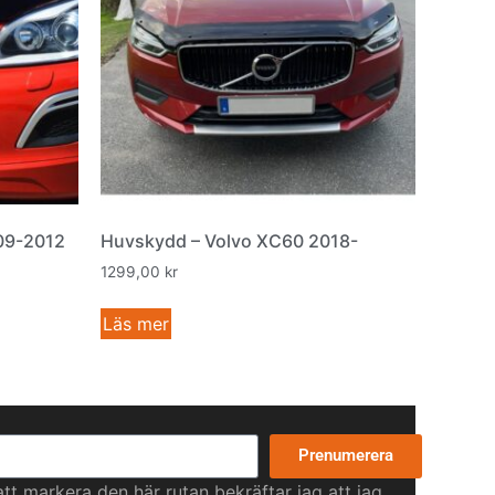
09-2012
Huvskydd – Volvo XC60 2018-
1299,00
kr
Läs mer
Prenumerera
t markera den här rutan bekräftar jag att jag