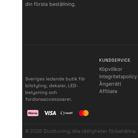
din första beställning.
KUNDSERVICE
Köpvillkor
Integritetspolicy
Sveriges ledande butik för
Ångerrätt
bilstyling, dekaler, LED-
Affiliate
belysning och
fordonsaccessoarer.
© 2026 Diodtuning. Alla rättigheter förbehållna.