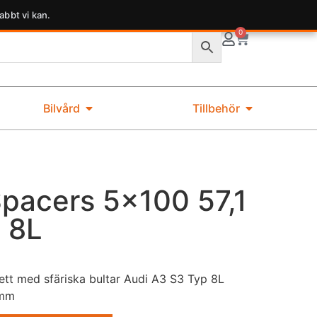
abbt vi kan.
0
Bilvård
Tillbehör
pacers 5×100 57,1
 8L
t med sfäriska bultar Audi A3 S3 Typ 8L
2mm