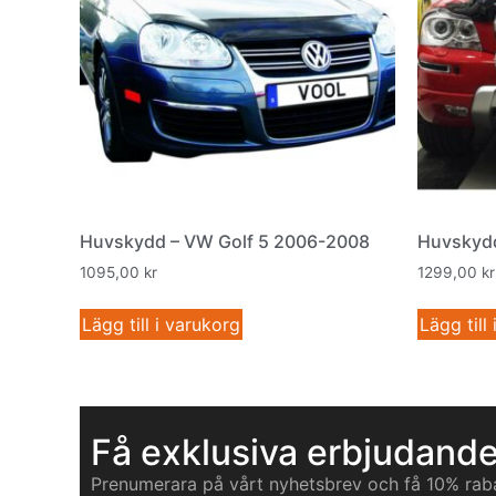
Huvskydd – VW Golf 5 2006-2008
Huvskydd
1095,00
kr
1299,00
kr
Lägg till i varukorg
Lägg till
Få exklusiva erbjudand
Prenumerara på vårt nyhetsbrev och få 10% rab