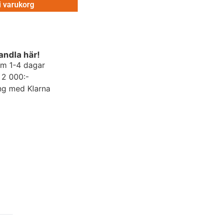
 i varukorg
andla här!
om 1-4 dagar
r 2 000:-
ng med Klarna