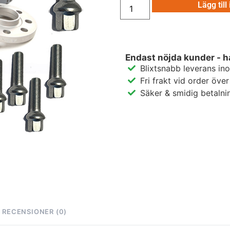
Lägg till
Endast nöjda kunder - h
Blixtsnabb leverans in
Fri frakt vid order öve
Säker & smidig betalni
RECENSIONER (0)