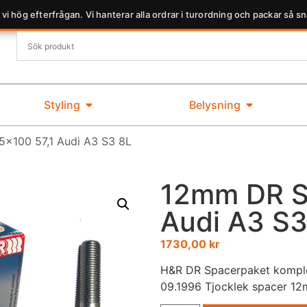
 vi hög efterfrågan. Vi hanterar alla ordrar i turordning och packar så sn
Styling
Belysning
×100 57,1 Audi A3 S3 8L
12mm DR S
Audi A3 S3
1730,00
kr
H&R DR Spacerpaket komplet
09.1996 Tjocklek spacer 1