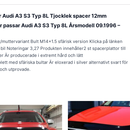
r Audi A3 S3 Typ 8L Tjocklek spacer 12mm
r passar Audi A3 S3 Typ 8L Årsmodell 09.1996 –
t/muttervariant Bult M14x1.5 sfärisk version Klicka på länken
bil Noteringar 3,27 Produkten innehåller2 st spacerplattor till
er Är producerade i extremt hård och lätt
med sfäriska bultar Är eloxerad i silver alternativt svart för
 och utprovade.