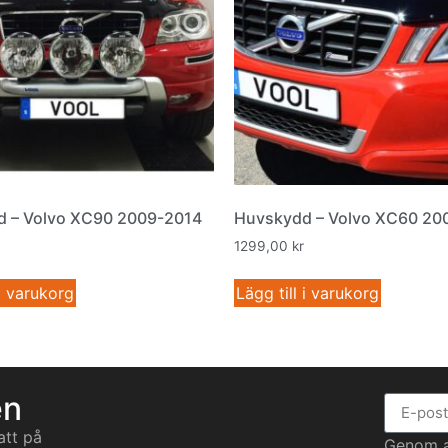
 – Volvo XC90 2009-2014
Huvskydd – Volvo XC60 20
1299,00
kr
 i varukorg
Lägg till i varukorg
en
att på
Genom at