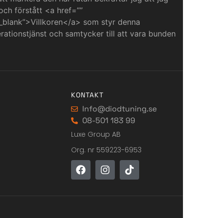
 och förstått <a href=””
_blank”>Villkoren</a> som styr denna
ationstjänst och samtycker till att vara bunden
KONTAKT
Info@diodtuning.se
08-501 183 99
Luxe Group AB
Org. nr 559223-6953