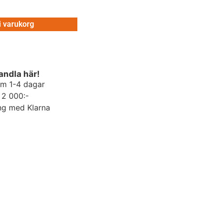
 i varukorg
andla här!
om 1-4 dagar
r 2 000:-
ng med Klarna