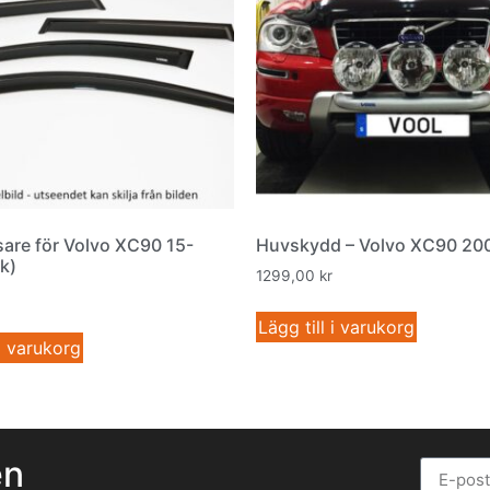
sare för Volvo XC90 15-
Huvskydd – Volvo XC90 20
k)
1299,00
kr
Lägg till i varukorg
 i varukorg
en