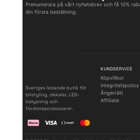
Prenumerara på vårt nyhetsbrev och få 10% rab
din första beställning.
KUNDSERVICE
Köpvillkor
Integritetspolicy
Sveriges ledande butik för
Ångerrätt
bilstyling, dekaler, LED-
Affiliate
belysning och
fordonsaccessoarer.