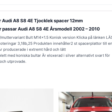
r Audi A8 S8 4E Tjocklek spacer 12mm
r passar Audi A8 S8 4E Årsmodell 2002 – 2010
lt/muttervariant Bult M14x1.5 Konisk version Klicka på länken LÄ
Noteringar 3,18b,25 Produkten innehåller2 st spacerplattor till e
r producerade i extremt hård och lätt
 med koniska bultar Är eloxerad i silver alternativt svart för
 och utprovade.