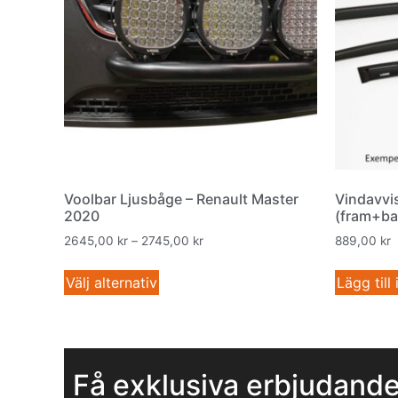
Voolbar Ljusbåge – Renault Master
Vindavvi
2020
(fram+ba
2645,00
kr
–
2745,00
kr
889,00
kr
Välj alternativ
Lägg till
Få exklusiva erbjudand