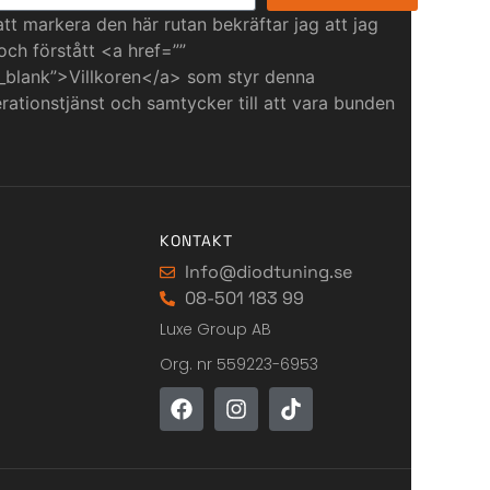
t markera den här rutan bekräftar jag att jag
 och förstått <a href=””
_blank”>Villkoren</a> som styr denna
ationstjänst och samtycker till att vara bunden
KONTAKT
Info@diodtuning.se
08-501 183 99
Luxe Group AB
Org. nr 559223-6953