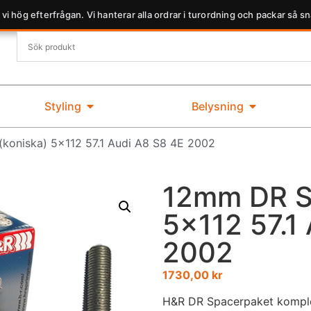
 vi hög efterfrågan. Vi hanterar alla ordrar i turordning och packar så sn
Styling
Belysning
koniska) 5×112 57.1 Audi A8 S8 4E 2002
12mm DR Sp
5×112 57.1
2002
1730,00
kr
H&R DR Spacerpaket komple