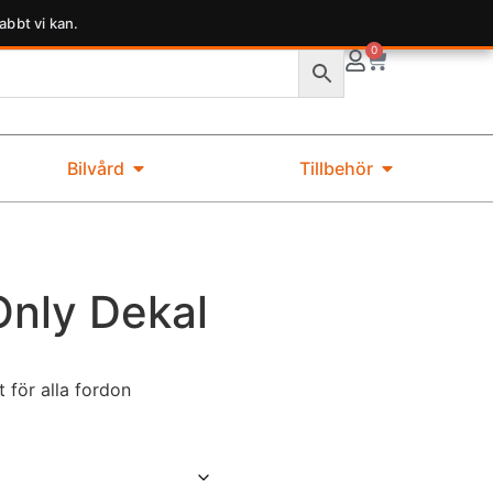
abbt vi kan.
0
Bilvård
Tillbehör
Only Dekal
 för alla fordon