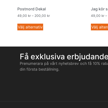
Postnord Dekal
Jag kör s
49,00
kr
–
200,00
kr
49,00
kr
–
Välj alternativ
Välj alter
Få exklusiva erbjudand
Prenumerara på vårt nyhetsbrev och få 10% rab
din första beställning.