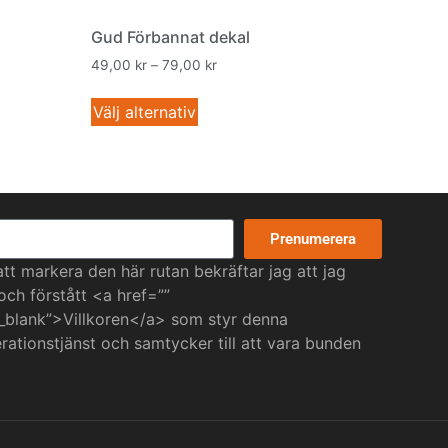
Gud Förbannat dekal
49,00
kr
–
79,00
kr
Välj alternativ
Prenumerera
t markera den här rutan bekräftar jag att jag
 och förstått <a href=””
_blank”>Villkoren</a> som styr denna
ationstjänst och samtycker till att vara bunden