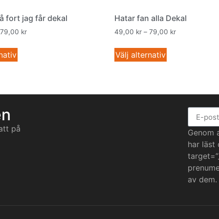
å fort jag får dekal
Hatar fan alla Dekal
79,00
kr
49,00
kr
–
79,00
kr
nativ
Välj alternativ
en
att på
Genom at
har läst
target=”
prenumer
av dem.