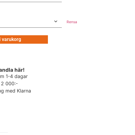
Rensa
 i varukorg
andla här!
om 1-4 dagar
r 2 000:-
ng med Klarna