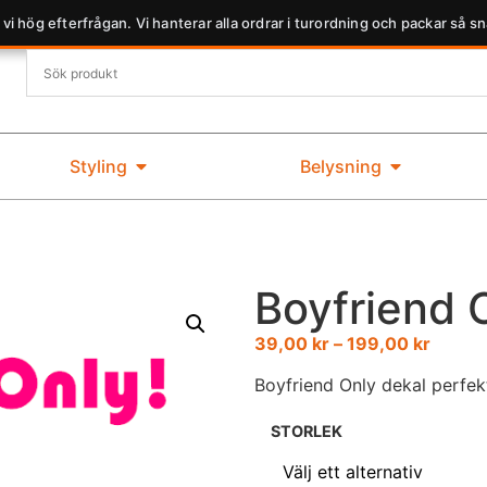
 vi hög efterfrågan. Vi hanterar alla ordrar i turordning och packar så sn
Styling
Belysning
Boyfriend 
39,00
kr
–
199,00
kr
Boyfriend Only dekal perfekt
STORLEK