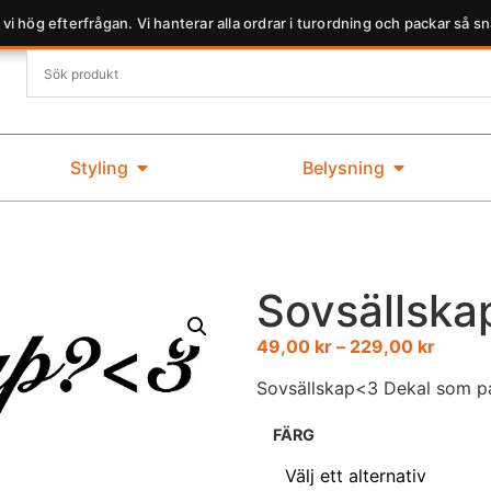
 vi hög efterfrågan. Vi hanterar alla ordrar i turordning och packar så sn
Styling
Belysning
Sovsällska
49,00
kr
–
229,00
kr
Sovsällskap<3 Dekal som pas
FÄRG