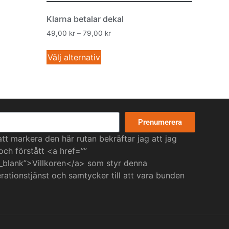
Klarna betalar dekal
49,00
kr
–
79,00
kr
Välj alternativ
Prenumerera
t markera den här rutan bekräftar jag att jag
 och förstått <a href=””
_blank”>Villkoren</a> som styr denna
ationstjänst och samtycker till att vara bunden