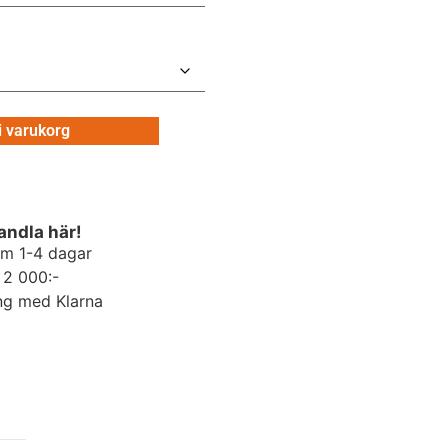
 i varukorg
andla här!
om 1-4 dagar
r 2 000:-
ng med Klarna