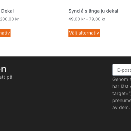
 Dekal
Synd å slänga ju dekal
200,00
kr
49,00
kr
–
79,00
kr
nativ
Välj alternativ
en
att på
Genom at
har läst
target=”
prenumer
av dem.