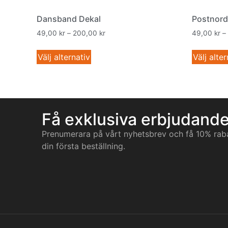
Dansband Dekal
Postnord
49,00
kr
–
200,00
kr
49,00
kr
–
Välj alternativ
Välj alter
Få exklusiva erbjudand
Prenumerara på vårt nyhetsbrev och få 10% rab
din första beställning.