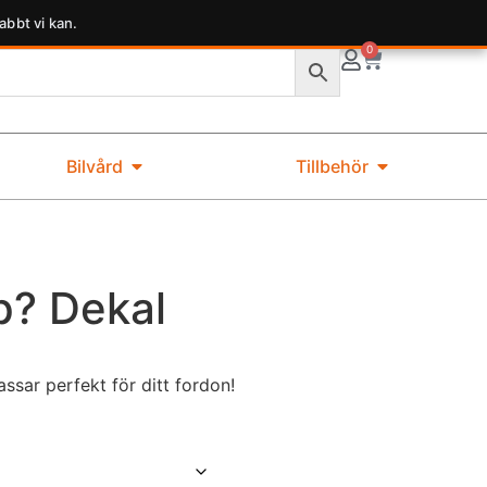
abbt vi kan.
0
Bilvård
Tillbehör
p? Dekal
sar perfekt för ditt fordon!