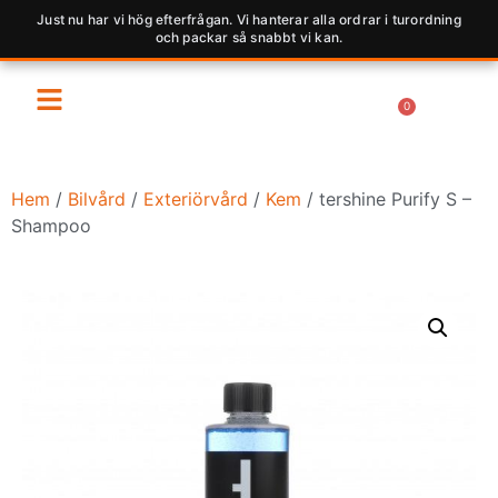
Just nu har vi hög efterfrågan. Vi hanterar alla ordrar i turordning
och packar så snabbt vi kan.
0
Hem
/
Bilvård
/
Exteriörvård
/
Kem
/ tershine Purify S –
Shampoo