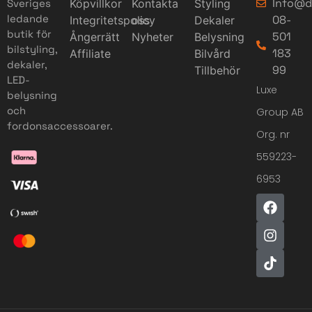
Info@d
Sveriges
Köpvillkor
Kontakta
Styling
ledande
08-
Integritetspolicy
oss
Dekaler
butik för
501
Ångerrätt
Nyheter
Belysning
bilstyling,
183
Affiliate
Bilvård
dekaler,
99
Tillbehör
LED-
Luxe
belysning
och
Group AB
fordonsaccessoarer.
Org. nr
559223-
6953