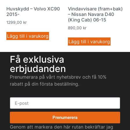
Huvskydd – Volvo XC90
Vindavvisare (fram+bak)
2015-
– Nissan Navara D40
(King Cab) 06-15
1299,00
kr
890,00
kr
Lägg till i varukorg
Lägg till i varukorg
Få exklusiva
erbjudanden
Prenumerara på vårt nyhetsbrev och få 10%
rabatt på din första beställning.
Prenumerera
Genom att markera den här rutan bekräftar jag