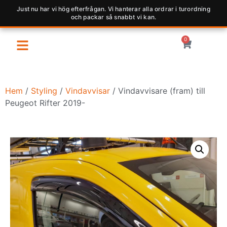
Just nu har vi hög efterfrågan. Vi hanterar alla ordrar i turordning
och packar så snabbt vi kan.
0
Hem
/
Styling
/
Vindavvisar
/ Vindavvisare (fram) till
Peugeot Rifter 2019-