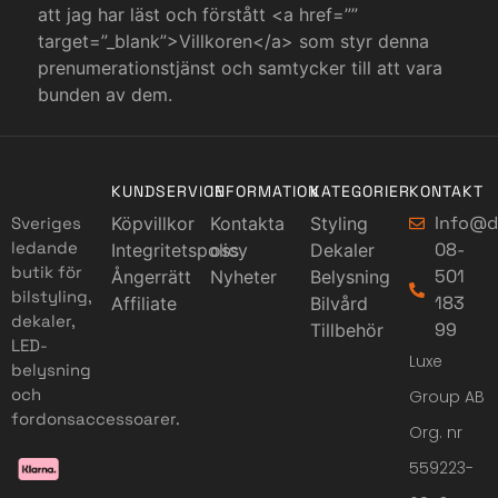
att jag har läst och förstått <a href=””
target=”_blank”>Villkoren</a> som styr denna
prenumerationstjänst och samtycker till att vara
bunden av dem.
KUNDSERVICE
INFORMATION
KATEGORIER
KONTAKT
Info@d
Sveriges
Köpvillkor
Kontakta
Styling
ledande
08-
Integritetspolicy
oss
Dekaler
butik för
501
Ångerrätt
Nyheter
Belysning
bilstyling,
183
Affiliate
Bilvård
dekaler,
99
Tillbehör
LED-
Luxe
belysning
och
Group AB
fordonsaccessoarer.
Org. nr
559223-