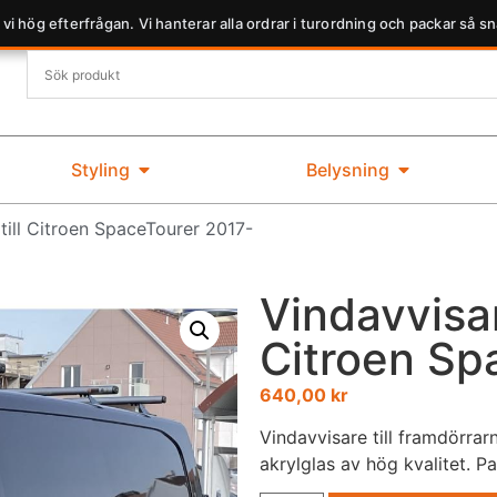
 vi hög efterfrågan. Vi hanterar alla ordrar i turordning och packar så sn
Styling
Belysning
till Citroen SpaceTourer 2017-
Vindavvisar
Citroen Sp
640,00
kr
Vindavvisare till framdörrarn
akrylglas av hög kvalitet. P