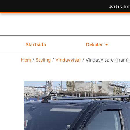
Just nu har
Startsida
Dekaler
Hem
/
Styling
/
Vindavvisar
/ Vindavvisare (fram) 