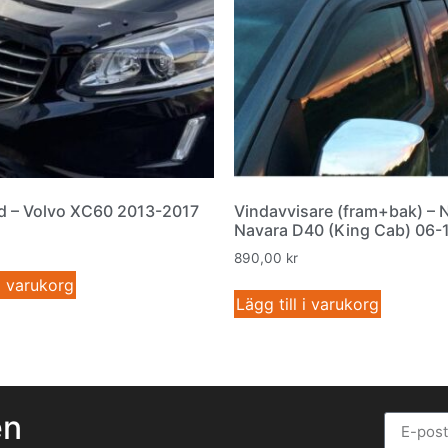
 – Volvo XC60 2013-2017
Vindavvisare (fram+bak) – 
Navara D40 (King Cab) 06-
890,00
kr
 i varukorg
Lägg till i varukorg
en