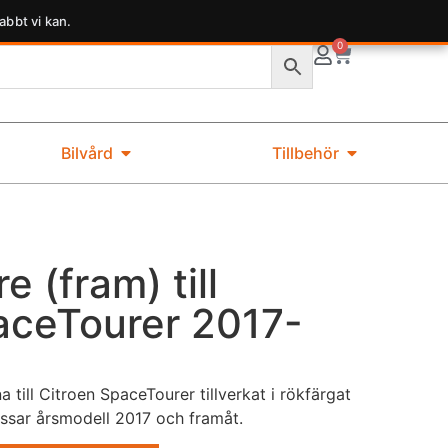
abbt vi kan.
0
Bilvård
Tillbehör
e (fram) till
aceTourer 2017-
a till Citroen SpaceTourer tillverkat i rökfärgat
assar årsmodell 2017 och framåt.