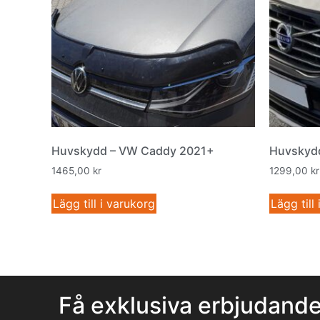
Huvskydd – VW Caddy 2021+
Huvskydd
1465,00
kr
1299,00
kr
Lägg till i varukorg
Lägg till
Få exklusiva erbjudand