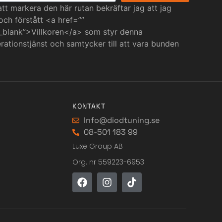
t markera den här rutan bekräftar jag att jag
 och förstått <a href=””
_blank”>Villkoren</a> som styr denna
ationstjänst och samtycker till att vara bunden
KONTAKT
Info@diodtuning.se
08-501 183 99
Luxe Group AB
Org. nr 559223-6953