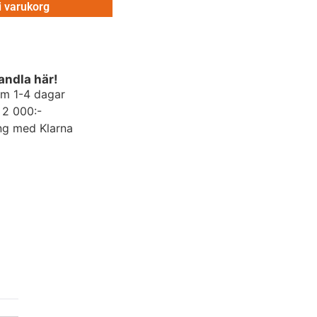
 i varukorg
andla här!
om 1-4 dagar
r 2 000:-
ng med Klarna