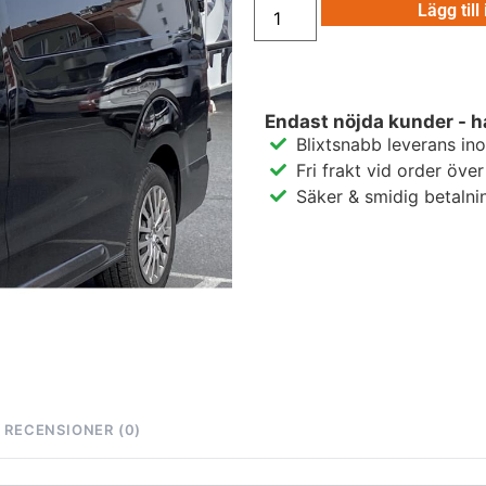
Lägg till
Endast nöjda kunder - h
Blixtsnabb leverans in
Fri frakt vid order öve
Säker & smidig betalni
RECENSIONER (0)