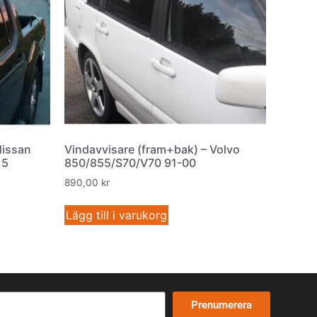
Nissan
Vindavvisare (fram+bak) – Volvo
15
850/855/S70/V70 91-00
890,00
kr
Lägg till i varukorg
Prenumerera