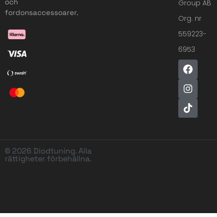
och
Group AB
fordonsaccessoarer.
Org. nr
559223-
6953
© 2026 Diodtuning. Alla
rättigheter förbehållna.