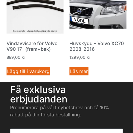
Vindavvisare för Volvo
Huvskydd – Volvo XC70
V90 17- (fram+bak)
2008-2016
889,00
kr
1299,00
kr
Lägg till i varukorg
Läs mer
Få exklusiva
erbjudanden
Prenumerara på vårt nyhetsbrev och få 10%
rabatt på din första beställning.