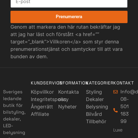
Prenumerera
Genom att markera den här rutan bekräftar jag
att jag har läst och förstått <a href=””
target=”_blank”>Villkoren</a> som styr denna
prenumerationstjänst och samtycker till att vara
bunden av dem.
KUNDSERVICE
INFORMATION
KATEGORIER
KONTAKT
Info@d
Sveriges
Köpvillkor
Kontakta
Styling
ledande
08-
Integritetspolicy
oss
Dekaler
butik för
501
Ångerrätt
Nyheter
Belysning
bilstyling,
183
Affiliate
Bilvård
dekaler,
99
Tillbehör
LED-
Luxe
belysning