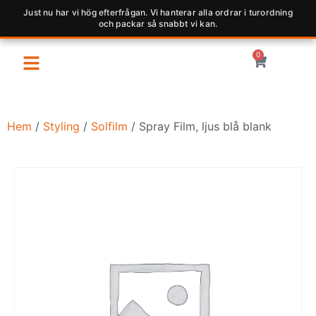
Just nu har vi hög efterfrågan. Vi hanterar alla ordrar i turordning
och packar så snabbt vi kan.
0
Hem
/
Styling
/
Solfilm
/ Spray Film, ljus blå blank