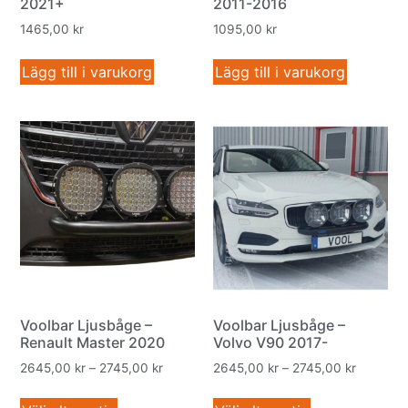
2021+
2011-2016
1465,00
kr
1095,00
kr
Lägg till i varukorg
Lägg till i varukorg
Voolbar Ljusbåge –
Voolbar Ljusbåge –
Renault Master 2020
Volvo V90 2017-
2645,00
kr
–
2745,00
kr
2645,00
kr
–
2745,00
kr