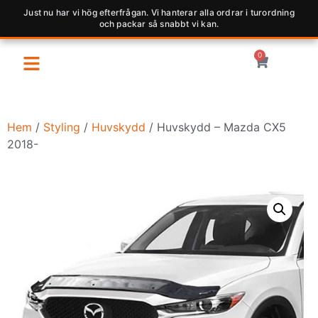
Just nu har vi hög efterfrågan. Vi hanterar alla ordrar i turordning
och packar så snabbt vi kan.
0
Hem
/
Styling
/
Huvskydd
/ Huvskydd – Mazda CX5
2018-