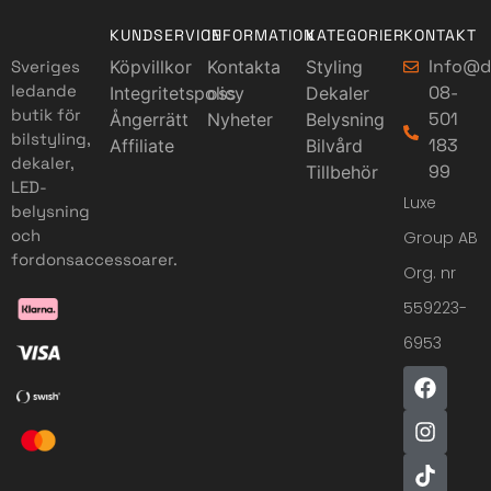
KUNDSERVICE
INFORMATION
KATEGORIER
KONTAKT
Info@d
Sveriges
Köpvillkor
Kontakta
Styling
ledande
08-
Integritetspolicy
oss
Dekaler
butik för
501
Ångerrätt
Nyheter
Belysning
bilstyling,
183
Affiliate
Bilvård
dekaler,
99
Tillbehör
LED-
Luxe
belysning
och
Group AB
fordonsaccessoarer.
Org. nr
559223-
6953