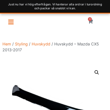
Just nu har vi hög efterfrågan. Vi hanterar alla ordrar i turordning
och packar så snabbt vi kan.
0
Hem
/
Styling
/
Huvskydd
/ Huvskydd – Mazda CX5
2013-2017