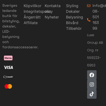
Info@d
Sveriges
Köpvillkor
Kontakta
Styling
ledande
08-
Integritetspolicy
oss
Dekaler
butik för
501
Ångerrätt
Nyheter
Belysning
bilstyling,
183
Affiliate
Bilvård
dekaler,
99
Tillbehör
LED-
Luxe
belysning
och
Group AB
fordonsaccessoarer.
Org. nr
559223-
6953