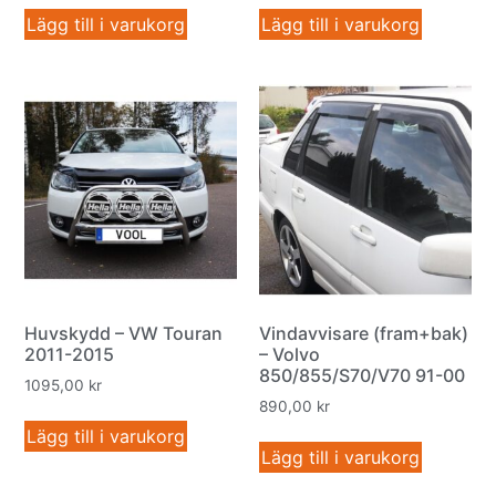
Lägg till i varukorg
Lägg till i varukorg
Huvskydd – VW Touran
Vindavvisare (fram+bak)
2011-2015
– Volvo
850/855/S70/V70 91-00
1095,00
kr
890,00
kr
Lägg till i varukorg
Lägg till i varukorg