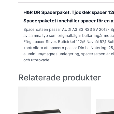
H&R DR Spacerpaket. Tjocklek spacer 12
Spacerpaketet innehåller spacer för en a
Spacersatsen passar AUDI A3 S3 RS3 8V 2012- Space
av samma typ som originalfälgar bultar ingår mot
Färg spacer Silver. Bultcirkel 112/5 Navhål 57,1 Bu
kontrollera att spacern passar Din bil Notering: 2
aluminium/magnesiumlegering, spacersatsen är elo
och utprovade.
Relaterade produkter