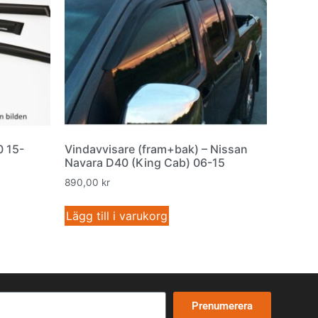
0 15-
Vindavvisare (fram+bak) – Nissan
Navara D40 (King Cab) 06-15
890,00
kr
Lägg till i varukorg
Prenumerera