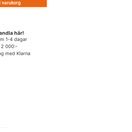
 i varukorg
andla här!
om 1-4 dagar
r 2 000:-
ng med Klarna