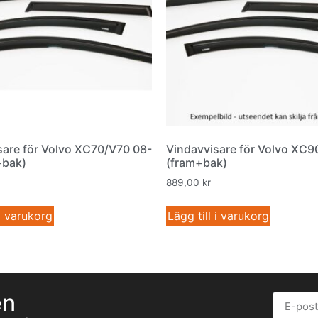
sare för Volvo XC70/V70 08-
Vindavvisare för Volvo XC9
+bak)
(fram+bak)
889,00
kr
 i varukorg
Lägg till i varukorg
en