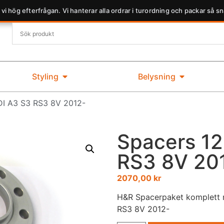
 vi hög efterfrågan. Vi hanterar alla ordrar i turordning och packar så sn
Styling
Belysning
I A3 S3 RS3 8V 2012-
Spacers 1
RS3 8V 20
2070,00
kr
H&R Spacerpaket komplett m
RS3 8V 2012-