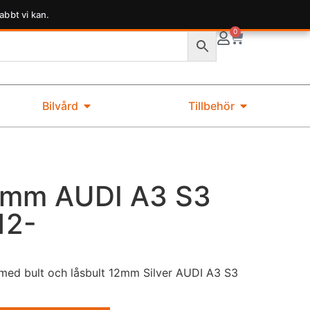
abbt vi kan.
0
Bilvård
Tillbehör
2mm AUDI A3 S3
12-
ed bult och låsbult 12mm Silver AUDI A3 S3