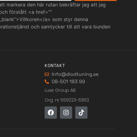
t markera den här rutan bekräftar jag att jag
 och förstått <a href=””
_blank”>Villkoren</a> som styr denna
ationstjänst och samtycker till att vara bunden
KONTAKT
Info@diodtuning.se
08-501 183 99
Luxe Group AB
Org. nr 559223-6953