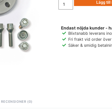
Lägg till
Endast nöjda kunder - h
Blixtsnabb leverans in
Fri frakt vid order öve
Säker & smidig betalni
RECENSIONER (0)