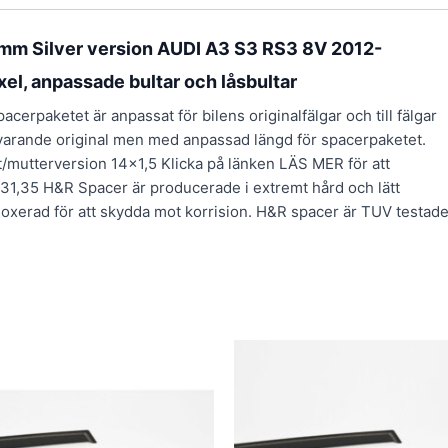
mm Silver version AUDI A3 S3 RS3 8V 2012-
xel, anpassade bultar och låsbultar
rpaketet är anpassat för bilens originalfälgar och till fälgar
svarande original men med anpassad längd för spacerpaketet.
lt/mutterversion 14×1,5 Klicka på länken LÄS MER för att
5,31,35 H&R Spacer är producerade i extremt hård och lätt
xerad för att skydda mot korrision. H&R spacer är TUV testad