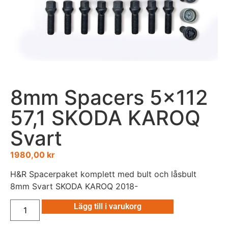
8mm Spacers 5×112
57,1 SKODA KAROQ
Svart
1980,00
kr
H&R Spacerpaket komplett med bult och låsbult
8mm Svart SKODA KAROQ 2018-
Lägg till i varukorg