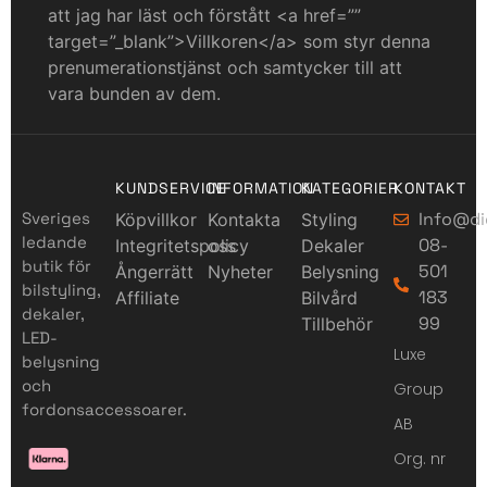
att jag har läst och förstått <a href=””
target=”_blank”>Villkoren</a> som styr denna
prenumerationstjänst och samtycker till att
vara bunden av dem.
KUNDSERVICE
INFORMATION
KATEGORIER
KONTAKT
Sveriges
Info@di
Köpvillkor
Kontakta
Styling
ledande
08-
Integritetspolicy
oss
Dekaler
butik för
501
Ångerrätt
Nyheter
Belysning
bilstyling,
183
Affiliate
Bilvård
dekaler,
99
Tillbehör
LED-
Luxe
belysning
och
Group
fordonsaccessoarer.
AB
Org. nr