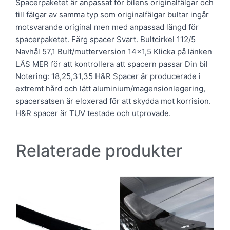
Spacerpaketet är anpassat för bilens originalfälgar och
till fälgar av samma typ som originalfälgar bultar ingår
motsvarande original men med anpassad längd för
spacerpaketet. Färg spacer Svart. Bultcirkel 112/5
Navhål 57,1 Bult/mutterversion 14×1,5 Klicka på länken
LÄS MER för att kontrollera att spacern passar Din bil
Notering: 18,25,31,35 H&R Spacer är producerade i
extremt hård och lätt aluminium/magensionlegering,
spacersatsen är eloxerad för att skydda mot korrision.
H&R spacer är TUV testade och utprovade.
Relaterade produkter