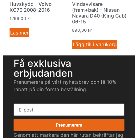
Huvskydd – Volvo
Vindavvisare
XC70 2008-2016
(fram+bak) – Nissan
Navara D40 (King Cab)
1299,00
kr
06-15
890,00
kr
Läs mer
Lägg till i varukorg
Få exklusiva
erbjudanden
Prenumerara på vårt nyhetsbrev och få 10%
rabatt på din första beställning.
Prenumerera
Genom att markera den här rutan bekräftar jag