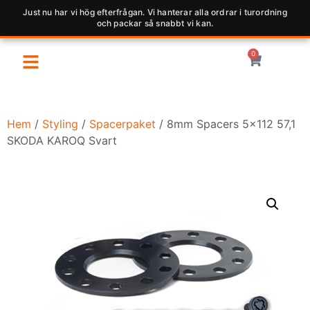
Just nu har vi hög efterfrågan. Vi hanterar alla ordrar i turordning
och packar så snabbt vi kan.
0
Hem
/
Styling
/
Spacerpaket
/ 8mm Spacers 5×112 57,1
SKODA KAROQ Svart