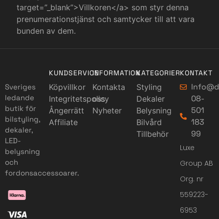
target=”_blank”>Villkoren</a> som styr denna
prenumerationstjänst och samtycker till att vara
bunden av dem.
KUNDSERVICE
INFORMATION
KATEGORIER
KONTAKT
Info@d
Sveriges
Köpvillkor
Kontakta
Styling
ledande
08-
Integritetspolicy
oss
Dekaler
butik för
501
Ångerrätt
Nyheter
Belysning
bilstyling,
183
Affiliate
Bilvård
dekaler,
99
Tillbehör
LED-
Luxe
belysning
och
Group AB
fordonsaccessoarer.
Org. nr
559223-
6953