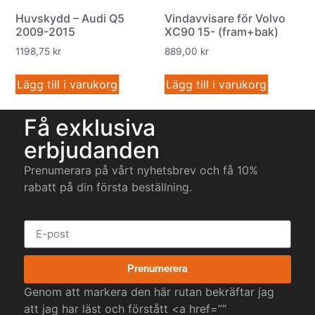
Huvskydd – Audi Q5
Vindavvisare för Volvo
2009-2015
XC90 15- (fram+bak)
1198,75
kr
889,00
kr
Lägg till i varukorg
Lägg till i varukorg
Få exklusiva
erbjudanden
Prenumerara på vårt nyhetsbrev och få 10%
rabatt på din första beställning.
Prenumerera
Genom att markera den här rutan bekräftar jag
att jag har läst och förstått <a href=””