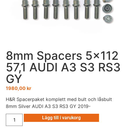
8mm Spacers 5×112
57,1 AUDI A3 S3 RS3
GY
1980,00
kr
H&R Spacerpaket komplett med bult och låsbult
8mm Silver AUDI A3 S3 RS3 GY 2019-
Lägg till i varukorg