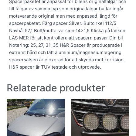
Spacerpaketet är anpassat för bilens originalfälgar och
till fälgar av samma typ som originalfälgar bultar ingår
motsvarande original men med anpassad längd för
spacerpaketet. Färg spacer Silver. Bultcirkel 112/5
Navhål 57,1 Bult/mutterversion 14×1,5 Klicka på länken
LÄS MER för att kontrollera att spacern passar Din bil
Notering: 25, 27, 31, 35 H&R Spacer är producerade i
extremt hård och lätt aluminium/magnesiumlegering,
spacersatsen är eloxerad för att skydda mot korrision.
H&R spacer är TUV testade och utprovade.
Relaterade produkter