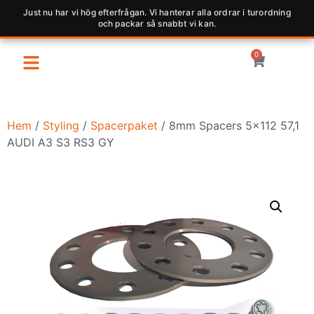
Just nu har vi hög efterfrågan. Vi hanterar alla ordrar i turordning
och packar så snabbt vi kan.
0
Hem
/
Styling
/
Spacerpaket
/ 8mm Spacers 5×112 57,1
AUDI A3 S3 RS3 GY