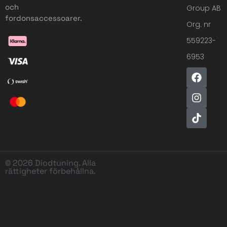
och
Group AB
fordonsaccessoarer.
Org. nr
559223-
6953
© 2026 Diodtuning. Alla
rättigheter förbehållna.