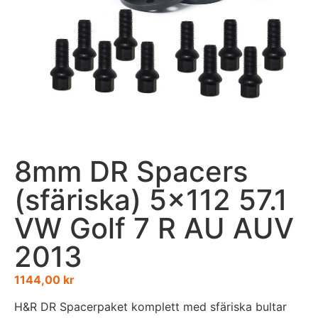
8mm DR Spacers
(sfäriska) 5×112 57.1
VW Golf 7 R AU AUV
2013
1144,00
kr
H&R DR Spacerpaket komplett med sfäriska bultar