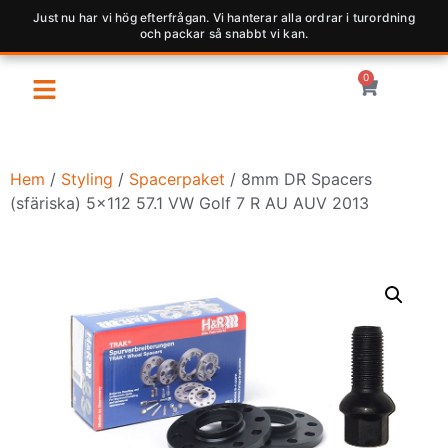
Just nu har vi hög efterfrågan. Vi hanterar alla ordrar i turordning
och packar så snabbt vi kan.
0
Hem
/
Styling
/
Spacerpaket
/ 8mm DR Spacers
(sfäriska) 5×112 57.1 VW Golf 7 R AU AUV 2013