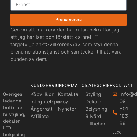
Prenumerera
Genom att markera den här rutan bekräftar jag
att jag har läst och förstått <a href=””
target=”_blank”>Villkoren</a> som styr denna
prenumerationstjänst och samtycker till att vara
bunden av dem.
KUNDSERVICE
INFORMATION
KATEGORIER
KONTAKT
Info@d
Sveriges
Köpvillkor
Kontakta
Styling
ledande
08-
Integritetspolicy
oss
Dekaler
butik för
501
Ångerrätt
Nyheter
Belysning
bilstyling,
183
Affiliate
Bilvård
dekaler,
99
Tillbehör
LED-
Luxe
belysning