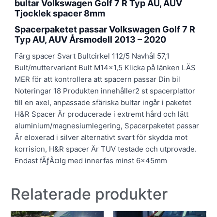
bultar Volkswagen Golf 7 R Typ AU, AUV
Tjocklek spacer 8mm
Spacerpaketet passar Volkswagen Golf 7 R
Typ AU, AUV Årsmodell 2013 – 2020
Färg spacer Svart Bultcirkel 112/5 Navhål 57,1
Bult/muttervariant Bult M14x1,5 Klicka på länken LÄS
MER för att kontrollera att spacern passar Din bil
Noteringar 18 Produkten innehåller2 st spacerplattor
till en axel, anpassade sfäriska bultar ingår i paketet
H&R Spacer Är producerade i extremt hård och lätt
aluminium/magnesiumlegering, Spacerpaketet passar
Är eloxerad i silver alternativt svart för skydda mot
korrision, H&R spacer Är TUV testade och utprovade.
Endast fÃƒÂ¤lg med innerfas minst 6x45mm
Relaterade produkter