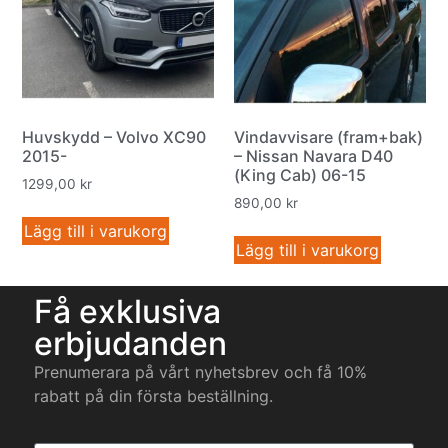
Huvskydd – Volvo XC90
Vindavvisare (fram+bak)
2015-
– Nissan Navara D40
(King Cab) 06-15
1299,00
kr
890,00
kr
Lägg till i varukorg
Lägg till i varukorg
Få exklusiva
erbjudanden
Prenumerara på vårt nyhetsbrev och få 10%
rabatt på din första beställning.