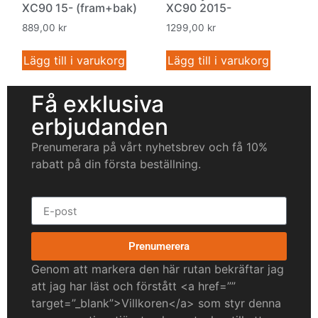
XC90 15- (fram+bak)
XC90 2015-
889,00
kr
1299,00
kr
Lägg till i varukorg
Lägg till i varukorg
Få exklusiva
erbjudanden
Prenumerara på vårt nyhetsbrev och få 10%
rabatt på din första beställning.
Prenumerera
Genom att markera den här rutan bekräftar jag
att jag har läst och förstått <a href=””
target=”_blank”>Villkoren</a> som styr denna