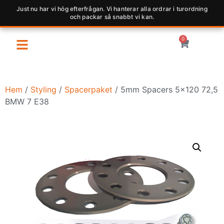
Just nu har vi hög efterfrågan. Vi hanterar alla ordrar i turordning
och packar så snabbt vi kan.
0
Hem
/
Styling
/
Spacerpaket
/ 5mm Spacers 5×120 72,5
BMW 7 E38