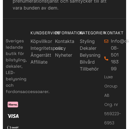
prenumerationstjänst och samtycker till att
vara bunden av dem.
KUNDSERVICE
INFORMATION
KATEGORIER
KONTAKT
Sveriges
Info@di
Köpvillkor
Kontakta
Styling
ledande
08-
Integritetspolicy
oss
Dekaler
butik för
501
Ångerrätt
Nyheter
Belysning
bilstyling,
183
Affiliate
Bilvård
dekaler,
99
Tillbehör
LED-
Luxe
belysning
och
Group
fordonsaccessoarer.
AB
Org. nr
559223-
6953