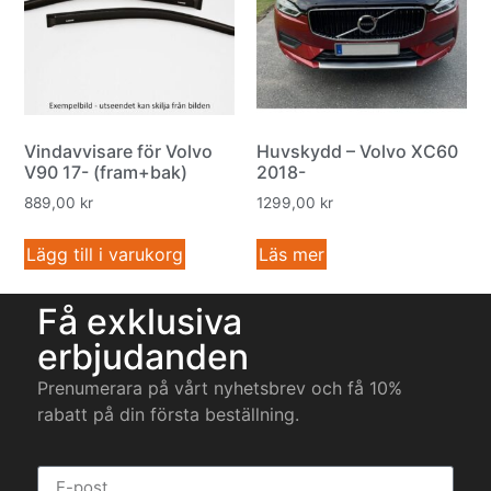
Vindavvisare för Volvo
Huvskydd – Volvo XC60
V90 17- (fram+bak)
2018-
889,00
kr
1299,00
kr
Lägg till i varukorg
Läs mer
Få exklusiva
erbjudanden
Prenumerara på vårt nyhetsbrev och få 10%
rabatt på din första beställning.