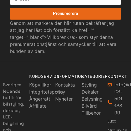
Prenumerera
Genom att markera den här rutan bekräftar jag
att jag har läst och förstått <a href=””
target=”_blank”>Villkoren</a> som styr denna
prenumerationstjänst och samtycker till att vara
bunden av dem.
KUNDSERVICE
INFORMATION
KATEGORIER
KONTAKT
Info@d
Sveriges
Köpvillkor
Kontakta
Styling
ledande
08-
Integritetspolicy
oss
Dekaler
butik för
501
Ångerrätt
Nyheter
Belysning
bilstyling,
183
Affiliate
Bilvård
dekaler,
99
Tillbehör
LED-
Luxe
belysning
och
Group AB