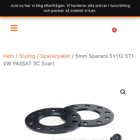
Just nu har vi hög efterfrågan. Vi hanterar alla ordrar i turordning
och packar så snabbt vi kan.
0
Hem
/
Styling
/
Spacerpaket
/ 5mm Spacers 5×112 57,1
VW PASSAT 3C Svart