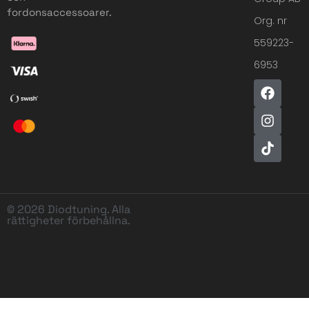
fordonsaccessoarer.
Org. nr
559223-
6953
© 2026 Diodtuning. Alla
rättigheter förbehållna.