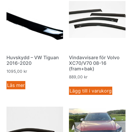
Huvskydd – VW Tiguan
Vindavvisare för Volvo
2016-2020
XC70/V70 08-16
(fram+bak)
1095,00
kr
889,00
kr
Läs mer
Lägg till i varukorg