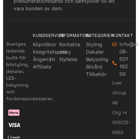
prenumerationstjänst och samtycker till att
vara bunden av dem.
KUNDSERVICE
INFORMATION
KATEGORIER
KONTAKT
Sveriges
Info@di
Köpvillkor
Kontakta
Styling
ledande
08-
Integritetspolicy
oss
Dekaler
butik för
501
Ångerrätt
Nyheter
Belysning
bilstyling,
183
Affiliate
Bilvård
dekaler,
99
Tillbehör
LED-
Luxe
belysning
och
Group
fordonsaccessoarer.
AB
Org. nr
559223-
6953