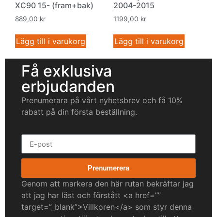
XC90 15- (fram+bak)
2004-2015
889,00
kr
1199,00
kr
Lägg till i varukorg
Lägg till i varukorg
Få exklusiva
erbjudanden
Prenumerara på vårt nyhetsbrev och få 10%
rabatt på din första beställning.
Prenumerera
Genom att markera den här rutan bekräftar jag
att jag har läst och förstått <a href=””
target=”_blank”>Villkoren</a> som styr denna