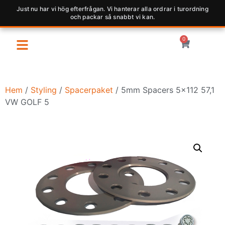
Just nu har vi hög efterfrågan. Vi hanterar alla ordrar i turordning
och packar så snabbt vi kan.
0
Hem
/
Styling
/
Spacerpaket
/ 5mm Spacers 5×112 57,1
VW GOLF 5