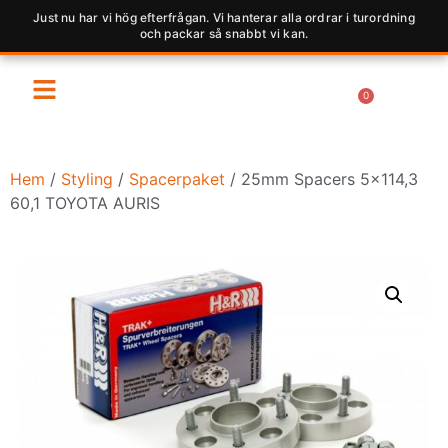
Just nu har vi hög efterfrågan. Vi hanterar alla ordrar i turordning
och packar så snabbt vi kan.
0
Hem
/
Styling
/
Spacerpaket
/ 25mm Spacers 5×114,3
60,1 TOYOTA AURIS