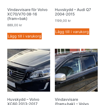
Vindavvisare för Volvo
Huvskydd – Audi Q7
XC70/V70 08-16
2004-2015
(fram+bak)
1199,00
kr
889,00
kr
Lägg till i varukorg
Lägg till i varukorg
Huvskydd – Volvo
Vindavvisare
XC60 2013-2017
(fram+bak) – Volvo