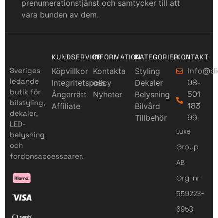
prenumerationstjänst och samtycker till att
vara bunden av dem.
KUNDSERVICE
INFORMATION
KATEGORIER
KONTAKT
Sveriges
Info@di
Köpvillkor
Kontakta
Styling
ledande
08-
Integritetspolicy
oss
Dekaler
butik för
501
Ångerrätt
Nyheter
Belysning
bilstyling,
183
Affiliate
Bilvård
dekaler,
99
Tillbehör
LED-
Luxe
belysning
och
Group
fordonsaccessoarer.
AB
Org. nr
559223-
6953