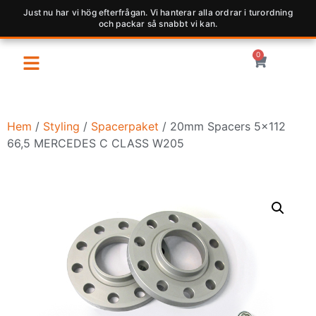
Just nu har vi hög efterfrågan. Vi hanterar alla ordrar i turordning
och packar så snabbt vi kan.
0
Hem
/
Styling
/
Spacerpaket
/ 20mm Spacers 5×112
66,5 MERCEDES C CLASS W205