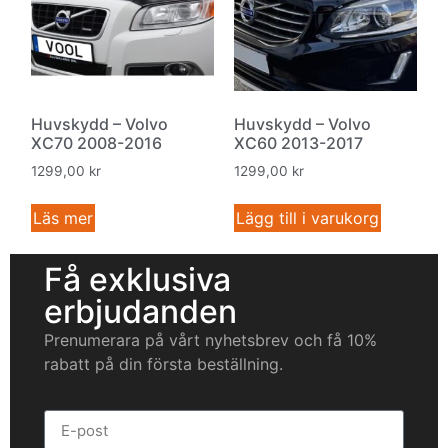
Huvskydd – Volvo
Huvskydd – Volvo
XC70 2008-2016
XC60 2013-2017
1299,00
kr
1299,00
kr
Läs mer
Lägg till i varukorg
Få exklusiva
erbjudanden
Prenumerara på vårt nyhetsbrev och få 10%
rabatt på din första beställning.