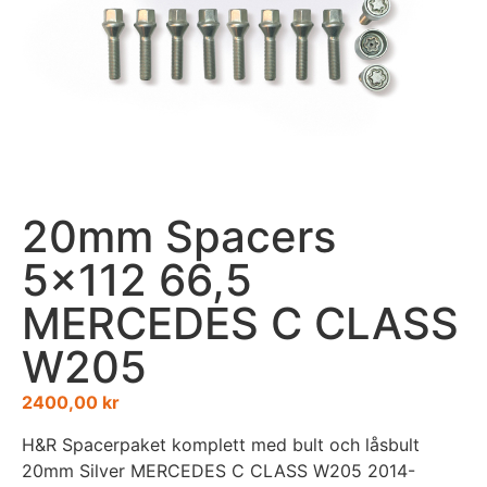
20mm Spacers
5×112 66,5
MERCEDES C CLASS
W205
2400,00
kr
H&R Spacerpaket komplett med bult och låsbult
20mm Silver MERCEDES C CLASS W205 2014-