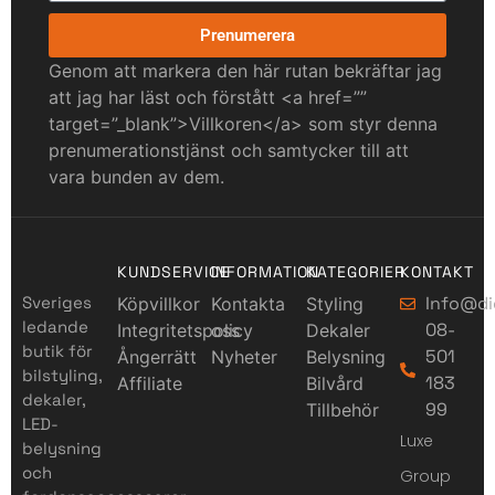
Prenumerera
Genom att markera den här rutan bekräftar jag
att jag har läst och förstått <a href=””
target=”_blank”>Villkoren</a> som styr denna
prenumerationstjänst och samtycker till att
vara bunden av dem.
KUNDSERVICE
INFORMATION
KATEGORIER
KONTAKT
Sveriges
Info@di
Köpvillkor
Kontakta
Styling
ledande
08-
Integritetspolicy
oss
Dekaler
butik för
501
Ångerrätt
Nyheter
Belysning
bilstyling,
183
Affiliate
Bilvård
dekaler,
99
Tillbehör
LED-
Luxe
belysning
och
Group