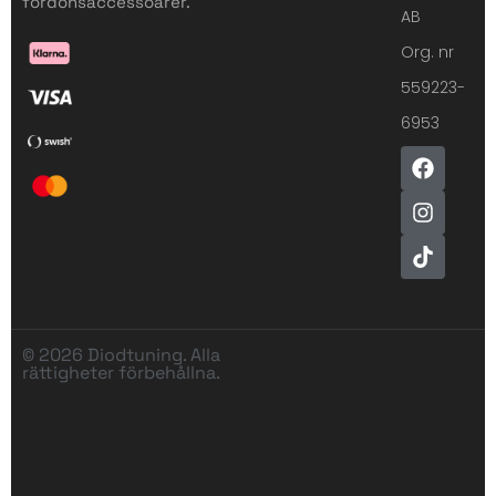
fordonsaccessoarer.
AB
Org. nr
559223-
6953
© 2026 Diodtuning. Alla
rättigheter förbehållna.