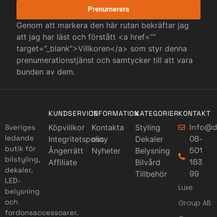
Prenumerera
Genom att markera den här rutan bekräftar jag
att jag har läst och förstått <a href=””
target=”_blank”>Villkoren</a> som styr denna
prenumerationstjänst och samtycker till att vara
bunden av dem.
KUNDSERVICE
INFORMATION
KATEGORIER
KONTAKT
Info@d
Sveriges
Köpvillkor
Kontakta
Styling
ledande
08-
Integritetspolicy
oss
Dekaler
butik för
501
Ångerrätt
Nyheter
Belysning
bilstyling,
183
Affiliate
Bilvård
dekaler,
99
Tillbehör
LED-
Luxe
belysning
och
Group AB
fordonsaccessoarer.