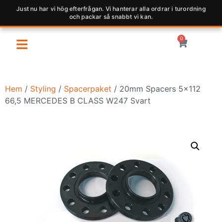
Just nu har vi hög efterfrågan. Vi hanterar alla ordrar i turordning
och packar så snabbt vi kan.
0
Hem
/
Styling
/
Spacerpaket
/ 20mm Spacers 5×112
66,5 MERCEDES B CLASS W247 Svart