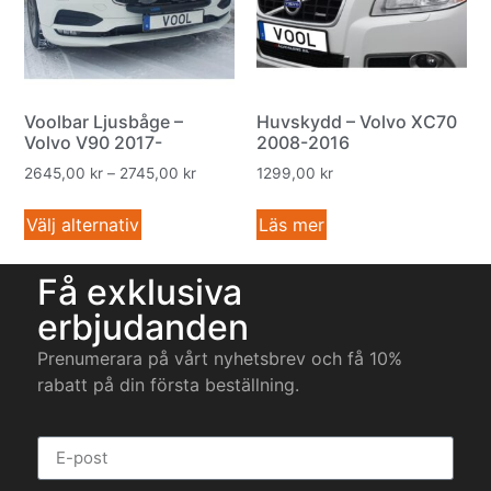
Voolbar Ljusbåge –
Huvskydd – Volvo XC70
Volvo V90 2017-
2008-2016
2645,00
kr
–
2745,00
kr
1299,00
kr
Välj alternativ
Läs mer
Få exklusiva
erbjudanden
Prenumerara på vårt nyhetsbrev och få 10%
rabatt på din första beställning.