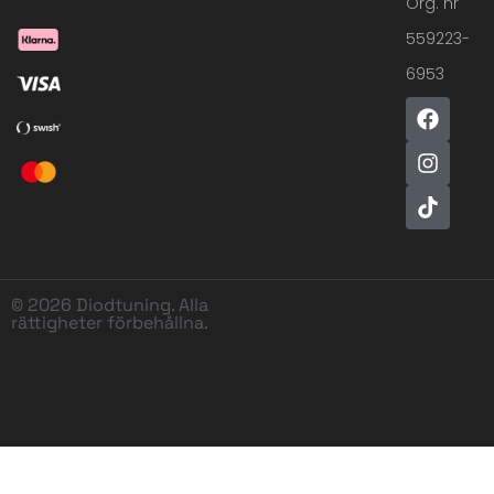
Org. nr
559223-
6953
© 2026 Diodtuning. Alla
rättigheter förbehållna.