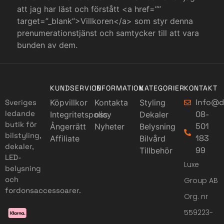
att jag har läst och förstått <a href=””
target=”_blank”>Villkoren</a> som styr denna
prenumerationstjänst och samtycker till att vara
bunden av dem.
KUNDSERVICE
INFORMATION
KATEGORIER
KONTAKT
Info@d
Sveriges
Köpvillkor
Kontakta
Styling
ledande
08-
Integritetspolicy
oss
Dekaler
butik för
501
Ångerrätt
Nyheter
Belysning
bilstyling,
183
Affiliate
Bilvård
dekaler,
99
Tillbehör
LED-
Luxe
belysning
och
Group AB
fordonsaccessoarer.
Org. nr
559223-