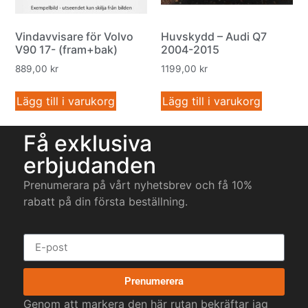
Vindavvisare för Volvo
Huvskydd – Audi Q7
V90 17- (fram+bak)
2004-2015
889,00
kr
1199,00
kr
Lägg till i varukorg
Lägg till i varukorg
Få exklusiva
erbjudanden
Prenumerara på vårt nyhetsbrev och få 10%
rabatt på din första beställning.
Prenumerera
Genom att markera den här rutan bekräftar jag