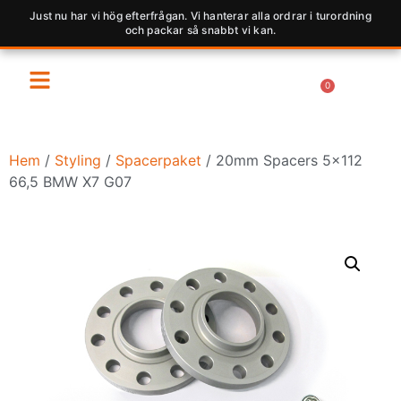
Just nu har vi hög efterfrågan. Vi hanterar alla ordrar i turordning
och packar så snabbt vi kan.
0
Hem
/
Styling
/
Spacerpaket
/ 20mm Spacers 5×112
66,5 BMW X7 G07