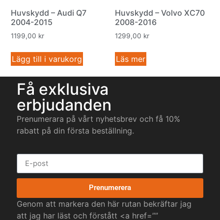
Huvskydd – Audi Q7
Huvskydd – Volvo XC70
2004-2015
2008-2016
1199,00
kr
1299,00
kr
Lägg till i varukorg
Läs mer
Få exklusiva
erbjudanden
Prenumerara på vårt nyhetsbrev och få 10%
rabatt på din första beställning.
Prenumerera
Genom att markera den här rutan bekräftar jag
att jag har läst och förstått <a href=””