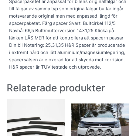
Spacerpaketet är anpassat för bilens originalfälgar och
till fälgar av samma typ som originalfälgar bultar ingår
motsvarande original men med anpassad längd för
spacerpaketet. Färg spacer Svart. Bultcirkel 112/5
Navhål 66,5 Bult/mutterversion 14×1,25 Klicka på
länken LÄS MER för att kontrollera att spacern passar
Din bil Notering: 25,31,35 H&R Spacer är producerade
i extremt hård och lätt aluminium/magnesiumlegering,
spacersatsen är eloxerad för att skydda mot korrision.
H&R spacer är TUV testade och utprovade.
Relaterade produkter