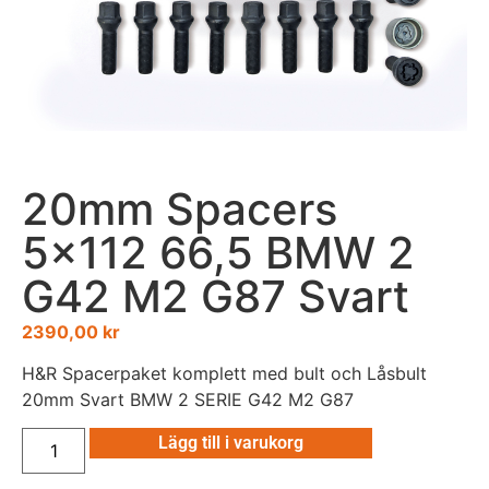
20mm Spacers
5×112 66,5 BMW 2
G42 M2 G87 Svart
2390,00
kr
H&R Spacerpaket komplett med bult och Låsbult
20mm Svart BMW 2 SERIE G42 M2 G87
Lägg till i varukorg