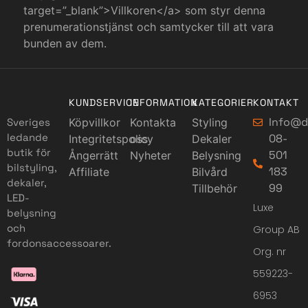
target=”_blank”>Villkoren</a> som styr denna
prenumerationstjänst och samtycker till att vara
bunden av dem.
KUNDSERVICE
INFORMATION
KATEGORIER
KONTAKT
Info@d
Sveriges
Köpvillkor
Kontakta
Styling
ledande
08-
Integritetspolicy
oss
Dekaler
butik för
501
Ångerrätt
Nyheter
Belysning
bilstyling,
183
Affiliate
Bilvård
dekaler,
99
Tillbehör
LED-
Luxe
belysning
och
Group AB
fordonsaccessoarer.
Org. nr
559223-
6953