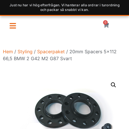
Just nu har vi hög efterfrågan. Vi hanterar alla ordrar i turordning
och packar så snabbt vi kan.
0
Hem
/
Styling
/
Spacerpaket
/ 20mm Spacers 5×112
66,5 BMW 2 G42 M2 G87 Svart