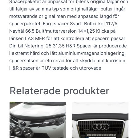
Spacerpaketet är anpassat för bilens originalfälgar och
till fälgar av samma typ som originalfälgar bultar ingår
motsvarande original men med anpassad längd för
spacerpaketet. Färg spacer Svart. Bultcirkel 112/5
Navhål 66,5 Bult/mutterversion 14×1,25 Klicka på
länken LÄS MER för att kontrollera att spacern passar
Din bil Notering: 25,31,35 H&R Spacer är producerade
i extremt hård och lätt aluminium/magensionlegering,
spacersatsen är eloxerad för att skydda mot korrision.
H&R spacer är TUV testade och utprovade.
Relaterade produkter