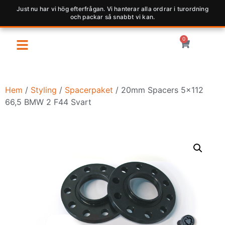
Just nu har vi hög efterfrågan. Vi hanterar alla ordrar i turordning
och packar så snabbt vi kan.
0
Hem
/
Styling
/
Spacerpaket
/ 20mm Spacers 5×112
66,5 BMW 2 F44 Svart