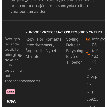
target=”_blank”>Villkoren</a> som styr denna
prenumerationstjänst och samtycker till att
vara bunden av dem.
KUNDSERVICE
INFORMATION
KATEGORIER
KONTAKT
Sveriges
Info@di
Köpvillkor
Kontakta
Styling
ledande
08-
Integritetspolicy
oss
Dekaler
butik för
501
Ångerrätt
Nyheter
Belysning
bilstyling,
183
Affiliate
Bilvård
dekaler,
99
Tillbehör
LED-
Luxe
belysning
och
Group
fordonsaccessoarer.
AB
Org. nr
559223-
6953