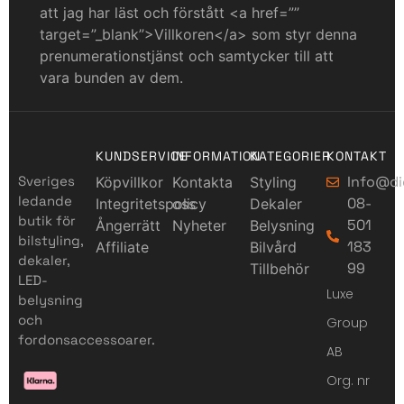
att jag har läst och förstått <a href=””
target=”_blank”>Villkoren</a> som styr denna
prenumerationstjänst och samtycker till att
vara bunden av dem.
KUNDSERVICE
INFORMATION
KATEGORIER
KONTAKT
Sveriges
Info@di
Köpvillkor
Kontakta
Styling
ledande
08-
Integritetspolicy
oss
Dekaler
butik för
501
Ångerrätt
Nyheter
Belysning
bilstyling,
183
Affiliate
Bilvård
dekaler,
99
Tillbehör
LED-
Luxe
belysning
och
Group
fordonsaccessoarer.
AB
Org. nr