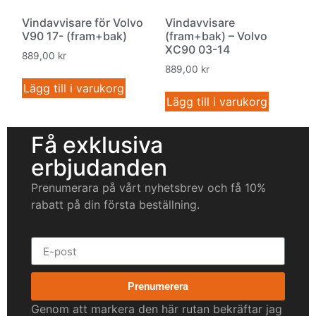
Vindavvisare för Volvo
Vindavvisare
V90 17- (fram+bak)
(fram+bak) – Volvo
XC90 03-14
889,00
kr
889,00
kr
Lägg till i varukorg
Lägg till i varukorg
Få exklusiva
erbjudanden
Prenumerara på vårt nyhetsbrev och få 10%
rabatt på din första beställning.
Prenumerera
Genom att markera den här rutan bekräftar jag