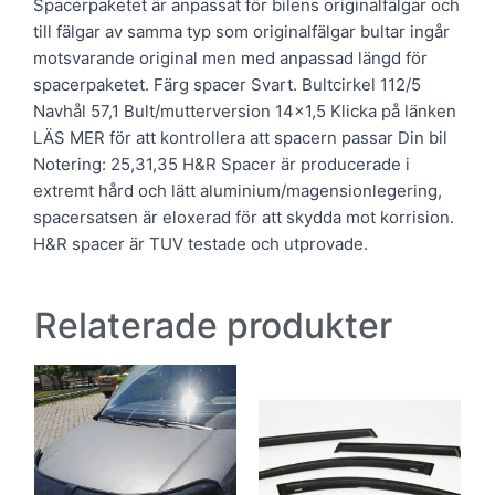
Spacerpaketet är anpassat för bilens originalfälgar och
till fälgar av samma typ som originalfälgar bultar ingår
motsvarande original men med anpassad längd för
spacerpaketet. Färg spacer Svart. Bultcirkel 112/5
Navhål 57,1 Bult/mutterversion 14×1,5 Klicka på länken
LÄS MER för att kontrollera att spacern passar Din bil
Notering: 25,31,35 H&R Spacer är producerade i
extremt hård och lätt aluminium/magensionlegering,
spacersatsen är eloxerad för att skydda mot korrision.
H&R spacer är TUV testade och utprovade.
Relaterade produkter