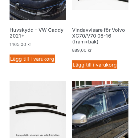
Huvskydd – VW Caddy
Vindavvisare för Volvo
2021+
XC70/V70 08-16
(fram+bak)
1465,00
kr
889,00
kr
Lägg till i varukorg
Lägg till i varukorg