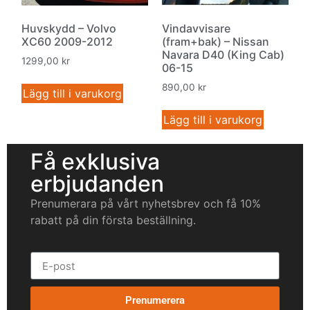
Huvskydd – Volvo
Vindavvisare
XC60 2009-2012
(fram+bak) – Nissan
Navara D40 (King Cab)
1299,00
kr
06-15
890,00
kr
Lägg till i varukorg
Lägg till i varukorg
Få exklusiva
erbjudanden
Prenumerara på vårt nyhetsbrev och få 10%
rabatt på din första beställning.
Prenumerera