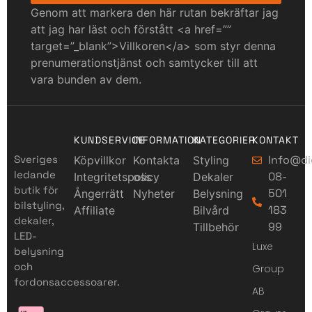
Genom att markera den här rutan bekräftar jag
att jag har läst och förstått <a href=””
target=”_blank”>Villkoren</a> som styr denna
prenumerationstjänst och samtycker till att
vara bunden av dem.
KUNDSERVICE
INFORMATION
KATEGORIER
KONTAKT
Sveriges
Info@di
Köpvillkor
Kontakta
Styling
ledande
08-
Integritetspolicy
oss
Dekaler
butik för
501
Ångerrätt
Nyheter
Belysning
bilstyling,
183
Affiliate
Bilvård
dekaler,
99
Tillbehör
LED-
Luxe
belysning
och
Group
fordonsaccessoarer.
AB