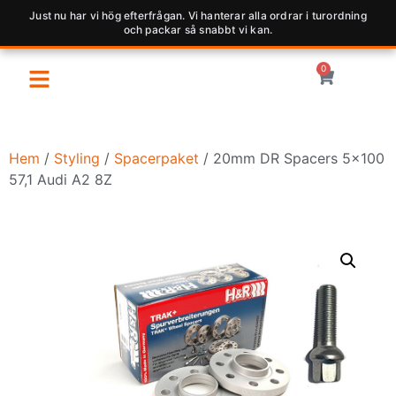
Just nu har vi hög efterfrågan. Vi hanterar alla ordrar i turordning
och packar så snabbt vi kan.
0
Hem
/
Styling
/
Spacerpaket
/ 20mm DR Spacers 5×100
57,1 Audi A2 8Z