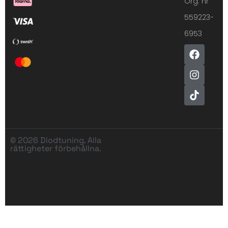
Org. nr
559223-
6953
© 2026 Diodtuning. Alla
rättigheter förbehållna.