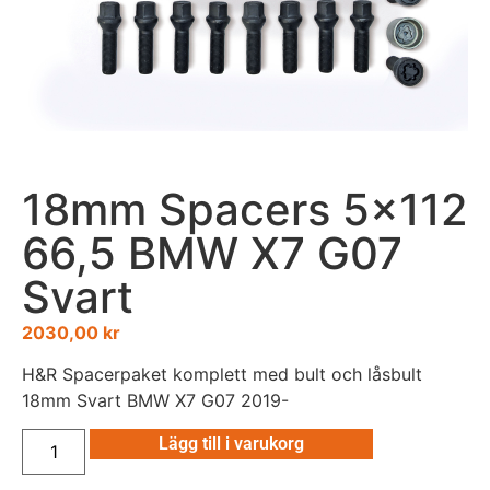
18mm Spacers 5×112
66,5 BMW X7 G07
Svart
2030,00
kr
H&R Spacerpaket komplett med bult och låsbult
18mm Svart BMW X7 G07 2019-
Lägg till i varukorg