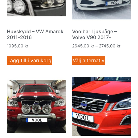
Huvskydd – VW Amarok
Voolbar Ljusbåge –
2011-2016
Volvo V90 2017-
1095,00
kr
2645,00
kr
–
2745,00
kr
Lägg till i varukorg
Välj alternativ