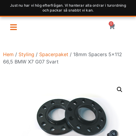
Just nu har vi hög efterfrågan. Vi hanterar alla ordrar i turordning
och packar så snabbt vi kan.
0
Hem
/
Styling
/
Spacerpaket
/ 18mm Spacers 5×112
66,5 BMW X7 G07 Svart