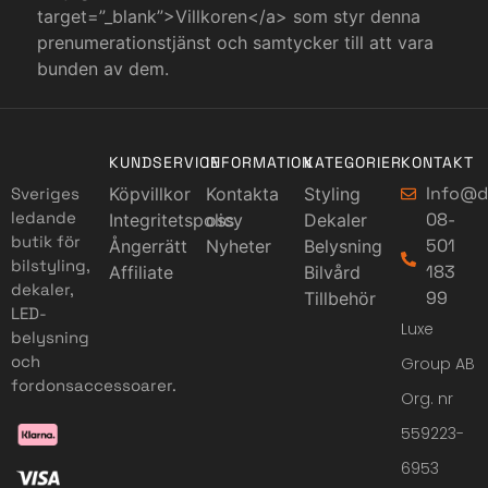
target=”_blank”>Villkoren</a> som styr denna
prenumerationstjänst och samtycker till att vara
bunden av dem.
KUNDSERVICE
INFORMATION
KATEGORIER
KONTAKT
Info@d
Sveriges
Köpvillkor
Kontakta
Styling
ledande
08-
Integritetspolicy
oss
Dekaler
butik för
501
Ångerrätt
Nyheter
Belysning
bilstyling,
183
Affiliate
Bilvård
dekaler,
99
Tillbehör
LED-
Luxe
belysning
och
Group AB
fordonsaccessoarer.
Org. nr
559223-
6953