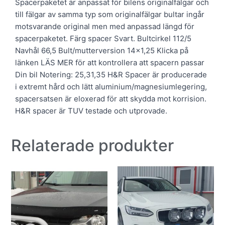
Spacerpaketet är anpassat för bilens originalfälgar och
till fälgar av samma typ som originalfälgar bultar ingår
motsvarande original men med anpassad längd för
spacerpaketet. Färg spacer Svart. Bultcirkel 112/5
Navhål 66,5 Bult/mutterversion 14×1,25 Klicka på
länken LÄS MER för att kontrollera att spacern passar
Din bil Notering: 25,31,35 H&R Spacer är producerade
i extremt hård och lätt aluminium/magnesiumlegering,
spacersatsen är eloxerad för att skydda mot korrision.
H&R spacer är TUV testade och utprovade.
Relaterade produkter