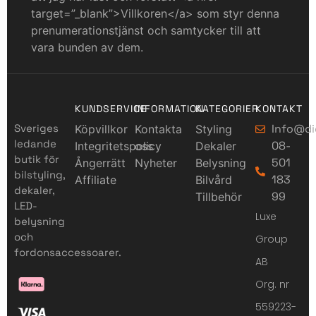
target=”_blank”>Villkoren</a> som styr denna
prenumerationstjänst och samtycker till att
vara bunden av dem.
KUNDSERVICE
INFORMATION
KATEGORIER
KONTAKT
Sveriges
Info@di
Köpvillkor
Kontakta
Styling
ledande
08-
Integritetspolicy
oss
Dekaler
butik för
501
Ångerrätt
Nyheter
Belysning
bilstyling,
183
Affiliate
Bilvård
dekaler,
99
Tillbehör
LED-
Luxe
belysning
och
Group
fordonsaccessoarer.
AB
Org. nr
559223-