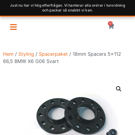
Just nu har vi hög efterfrågan. Vi hanterar alla ordrar i turordning
och packar så snabbt vi kan.
0
Hem
/
Styling
/
Spacerpaket
/ 18mm Spacers 5×112
66,5 BMW X6 G06 Svart