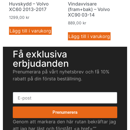
Huvskydd – Volvo
Vindavvisare
XC60 2013-2017
(fram+bak) – Volvo
XC90 03-14
1299,00
kr
889,00
kr
Lägg till i varukorg
Lägg till i varukorg
Få exklusiva
erbjudanden
Prenumerara på vårt nyhetsbrev och få 10%
rabatt på din första beställning.
Prenumerera
Genom att markera den här rutan bekräftar jag
att jag har läst och förstått <a href=””