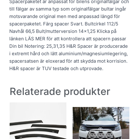
Spacerpaketet är anpassat för bilens originalfälgar och
till fälgar av samma typ som originalfälgar bultar ingår
motsvarande original men med anpassad längd för
spacerpaketet. Färg spacer Svart. Bultcirkel 112/5
Navhål 66,5 Bult/mutterversion 14×1,25 Klicka på
länken LÄS MER för att kontrollera att spacern passar
Din bil Notering: 25,31,35 H&R Spacer är producerade
i extremt hård och lätt aluminium/magnesiumlegering,
spacersatsen är eloxerad för att skydda mot korrision.
H&R spacer är TUV testade och utprovade.
Relaterade produkter