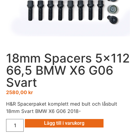
18mm Spacers 5×112
66,5 BMW X6 G06
Svart
2580,00
kr
H&R Spacerpaket komplett med bult och låsbult
18mm Svart BMW X6 G06 2018-
Lägg till i varukorg