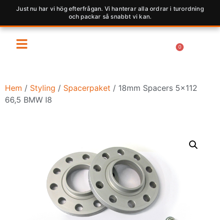
Just nu har vi hög efterfrågan. Vi hanterar alla ordrar i turordning
och packar så snabbt vi kan.
0
Hem
/
Styling
/
Spacerpaket
/ 18mm Spacers 5×112
66,5 BMW I8