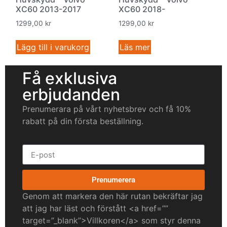
XC60 2013-2017
XC60 2018-
1299,00
kr
1299,00
kr
Lägg till i varukorg
Läs mer
Få exklusiva
erbjudanden
Prenumerara på vårt nyhetsbrev och få 10%
rabatt på din första beställning.
Prenumerera
Genom att markera den här rutan bekräftar jag
att jag har läst och förstått <a href=””
target=”_blank”>Villkoren</a> som styr denna