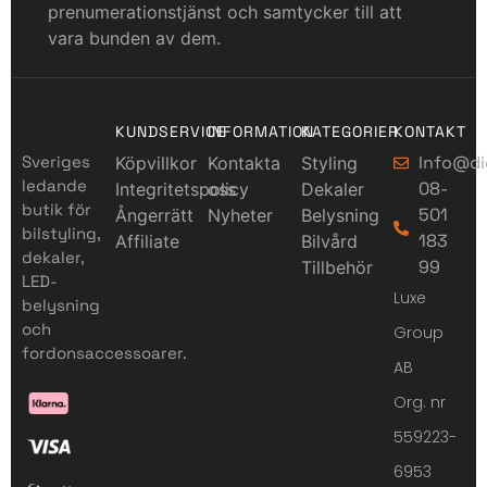
prenumerationstjänst och samtycker till att
vara bunden av dem.
KUNDSERVICE
INFORMATION
KATEGORIER
KONTAKT
Sveriges
Info@di
Köpvillkor
Kontakta
Styling
ledande
08-
Integritetspolicy
oss
Dekaler
butik för
501
Ångerrätt
Nyheter
Belysning
bilstyling,
183
Affiliate
Bilvård
dekaler,
99
Tillbehör
LED-
Luxe
belysning
och
Group
fordonsaccessoarer.
AB
Org. nr
559223-
6953