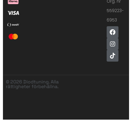
Org. nr
559223-
6953
© 2026 Diodtuning. Alla
rättigheter förbehållna.