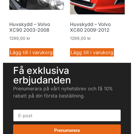
Huvskydd – Volvo
Huvskydd – Volvo
XC90 2003-2008
XC60 2009-2012
1299,00
kr
1299,00
kr
Lägg till i varukorg
Lägg till i varukorg
Få exklusiva
erbjudanden
Prenumerara på vårt nyhetsbrev och få 10%
rabatt på din första beställning.
Prenumerera