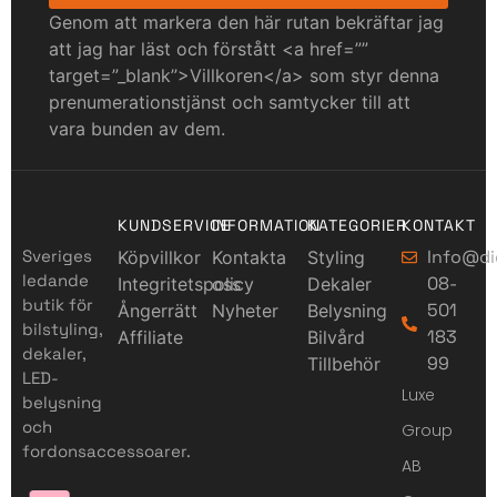
Genom att markera den här rutan bekräftar jag
att jag har läst och förstått <a href=””
target=”_blank”>Villkoren</a> som styr denna
prenumerationstjänst och samtycker till att
vara bunden av dem.
KUNDSERVICE
INFORMATION
KATEGORIER
KONTAKT
Sveriges
Info@di
Köpvillkor
Kontakta
Styling
ledande
08-
Integritetspolicy
oss
Dekaler
butik för
501
Ångerrätt
Nyheter
Belysning
bilstyling,
183
Affiliate
Bilvård
dekaler,
99
Tillbehör
LED-
Luxe
belysning
och
Group
fordonsaccessoarer.
AB