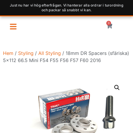
Just nu har vi hög efterfrågan. Vi hanterar alla ordrar i turordning
och packar så snabbt vi kan.
0
Hem
/
Styling
/
All Styling
/ 18mm DR Spacers (sfäriska)
5×112 66.5 Mini F54 F55 F56 F57 F60 2016