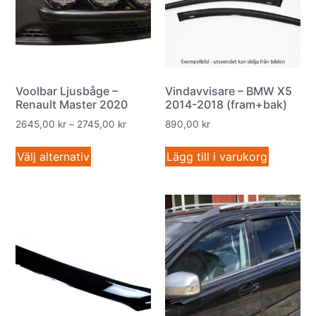
Voolbar Ljusbåge –
Vindavvisare – BMW X5
Renault Master 2020
2014-2018 (fram+bak)
2645,00
kr
–
2745,00
kr
890,00
kr
Välj alternativ
Lägg till i varukorg