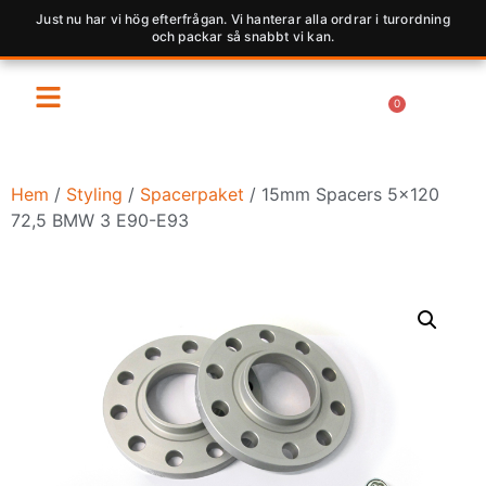
Just nu har vi hög efterfrågan. Vi hanterar alla ordrar i turordning
och packar så snabbt vi kan.
0
Hem
/
Styling
/
Spacerpaket
/ 15mm Spacers 5×120
72,5 BMW 3 E90-E93