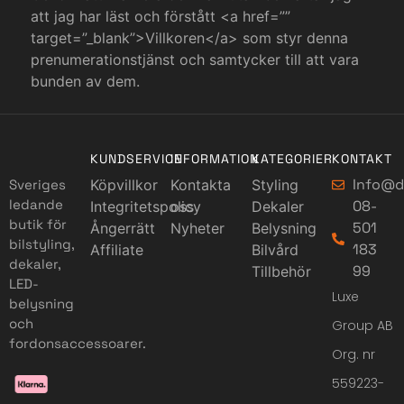
att jag har läst och förstått <a href=””
target=”_blank”>Villkoren</a> som styr denna
prenumerationstjänst och samtycker till att vara
bunden av dem.
KUNDSERVICE
INFORMATION
KATEGORIER
KONTAKT
Info@d
Sveriges
Köpvillkor
Kontakta
Styling
ledande
08-
Integritetspolicy
oss
Dekaler
butik för
501
Ångerrätt
Nyheter
Belysning
bilstyling,
183
Affiliate
Bilvård
dekaler,
99
Tillbehör
LED-
Luxe
belysning
och
Group AB
fordonsaccessoarer.
Org. nr
559223-