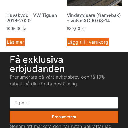
Huvskydd – VW Tiguan
Vindavvisare (fram+bak)
2016-2020
– Volvo XC90 03-14
1095,00
kr
889,00
kr
Läs mer
Lägg till i varukorg
Få exklusiva
erbjudanden
Prenumerara på vårt nyhetsbrev och få 10%
rabatt på din första beställning.
Prenumerera
Genom att markera den här rutan bekräftar jag