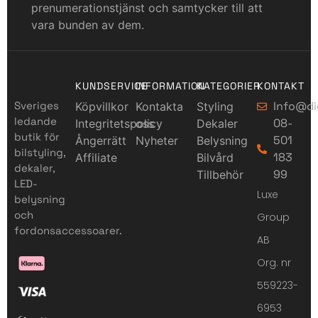
prenumerationstjänst och samtycker till att
vara bunden av dem.
KUNDSERVICE
INFORMATION
KATEGORIER
KONTAKT
Sveriges
Info@di
Köpvillkor
Kontakta
Styling
ledande
08-
Integritetspolicy
oss
Dekaler
butik för
501
Ångerrätt
Nyheter
Belysning
bilstyling,
183
Affiliate
Bilvård
dekaler,
99
Tillbehör
LED-
Luxe
belysning
och
Group
fordonsaccessoarer.
AB
Org. nr
559223-
6953