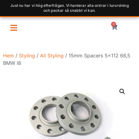
Just nu har vi hög efterfrågan. Vi hanterar alla ordrar i turordning
och packar så snabbt vi kan.
0
Hem
/
Styling
/
All Styling
/ 15mm Spacers 5×112 66,5
BMW I8