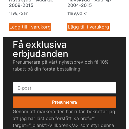
2009-2015
2004-2015
1198,75
kr
1199,00
kr
Lägg till i varukorg
Lägg till i varukorg
Få exklusiva
erbjudanden
Prenumerara på vårt nyhetsbrev och få 10%
rabatt på din första beställning.
Prenumerera
Genom att markera den här rutan bekräftar jag
att jag har läst och förstått <a href=””
target=”_blank”>Villkoren</a> som styr denna