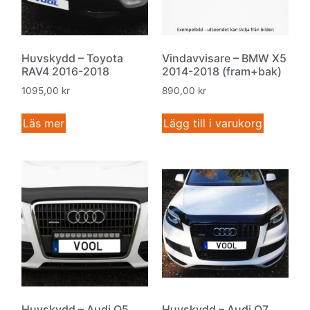
Huvskydd – Toyota
Vindavvisare – BMW X5
RAV4 2016-2018
2014-2018 (fram+bak)
1095,00
kr
890,00
kr
Läs mer
Lägg till i varukorg
Huvskydd – Audi Q5
Huvskydd – Audi Q7