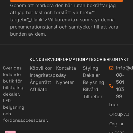
Genom att markera den här rutan bekräftar jag
att jag har läst och förstått <a href=””
target=”_blank”>Villkoren</a> som styr denna
prenumerationstjänst och samtycker till att vara
bunden av dem.
KUNDSERVICE
INFORMATION
KATEGORIER
KONTAKT
Info@d
Sveriges
Köpvillkor
Kontakta
Styling
ledande
08-
Integritetspolicy
oss
Dekaler
butik för
501
Ångerrätt
Nyheter
Belysning
bilstyling,
183
Affiliate
Bilvård
dekaler,
99
Tillbehör
LED-
Luxe
belysning
och
Group AB
fordonsaccessoarer.
Org. nr