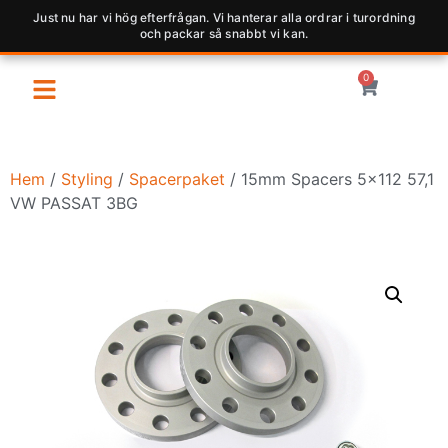
Just nu har vi hög efterfrågan. Vi hanterar alla ordrar i turordning
och packar så snabbt vi kan.
0
Hem
/
Styling
/
Spacerpaket
/ 15mm Spacers 5×112 57,1
VW PASSAT 3BG