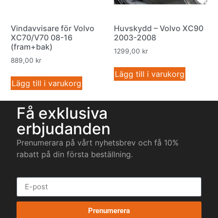
Vindavvisare för Volvo
Huvskydd – Volvo XC90
XC70/V70 08-16
2003-2008
(fram+bak)
1299,00
kr
889,00
kr
Lägg till i varukorg
Lägg till i varukorg
Få exklusiva
erbjudanden
Prenumerara på vårt nyhetsbrev och få 10%
rabatt på din första beställning.
Prenumerera