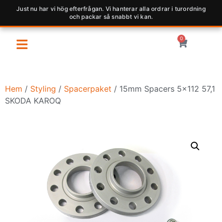
Just nu har vi hög efterfrågan. Vi hanterar alla ordrar i turordning
och packar så snabbt vi kan.
0
Hem
/
Styling
/
Spacerpaket
/ 15mm Spacers 5×112 57,1
SKODA KAROQ