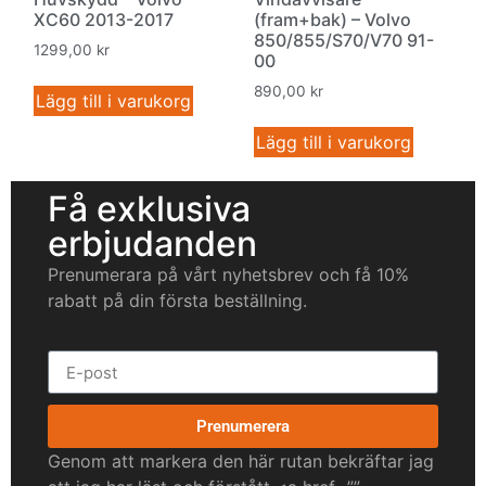
XC60 2013-2017
(fram+bak) – Volvo
850/855/S70/V70 91-
1299,00
kr
00
890,00
kr
Lägg till i varukorg
Lägg till i varukorg
Få exklusiva
erbjudanden
Prenumerara på vårt nyhetsbrev och få 10%
rabatt på din första beställning.
Prenumerera
Genom att markera den här rutan bekräftar jag