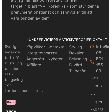
att jag har läst och förstått <a href=””
target=”_blank”>Villkoren</a> som styr denna
prenumerationstjänst och samtycker till att
vara bunden av dem.
KUNDSERVICE
INFORMATION
KATEGORIER
KONTAKT
Sveriges
Info@di
Köpvillkor
Kontakta
Styling
ledande
08-
Integritetspolicy
oss
Dekaler
butik för
501
Ångerrätt
Nyheter
Belysning
bilstyling,
183
Affiliate
Bilvård
dekaler,
99
Tillbehör
LED-
Luxe
belysning
och
Group
fordonsaccessoarer.
AB
Org. nr
559223-