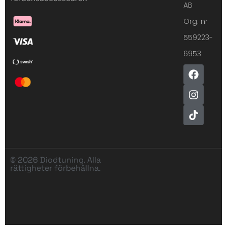
AB
Org. nr
559223-
6953
© 2026 Diodtuning. Alla
rättigheter förbehållna.