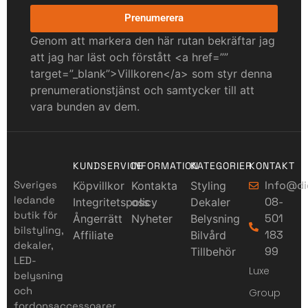
Prenumerera
Genom att markera den här rutan bekräftar jag
att jag har läst och förstått <a href=””
target=”_blank”>Villkoren</a> som styr denna
prenumerationstjänst och samtycker till att
vara bunden av dem.
KUNDSERVICE
INFORMATION
KATEGORIER
KONTAKT
Sveriges
Info@di
Köpvillkor
Kontakta
Styling
ledande
08-
Integritetspolicy
oss
Dekaler
butik för
501
Ångerrätt
Nyheter
Belysning
bilstyling,
183
Affiliate
Bilvård
dekaler,
99
Tillbehör
LED-
Luxe
belysning
och
Group
fordonsaccessoarer.