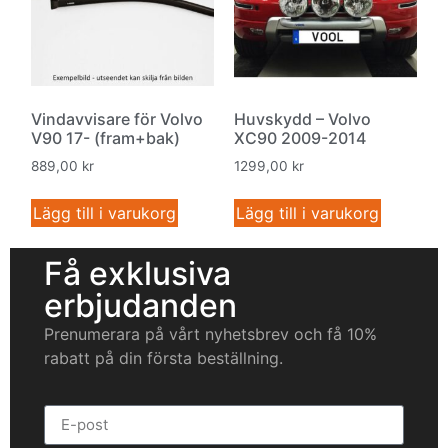
Vindavvisare för Volvo
Huvskydd – Volvo
V90 17- (fram+bak)
XC90 2009-2014
889,00
kr
1299,00
kr
Lägg till i varukorg
Lägg till i varukorg
Få exklusiva
erbjudanden
Prenumerara på vårt nyhetsbrev och få 10%
rabatt på din första beställning.