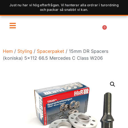
Just nu har vi hög efterfrågan. Vi hanterar alla ordrar i turordning
och packar så snabbt vi kan.
0
Hem
/
Styling
/
Spacerpaket
/ 15mm DR Spacers
(koniska) 5×112 66.5 Mercedes C Class W206