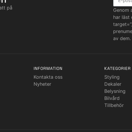
att på
Genom at
har läst
target=”
prenumer
av dem.
INFORMATION
KATEGORIER
Kontakta oss
Styling
Nyheter
Dekaler
Belysning
Bilvård
Tillbehör