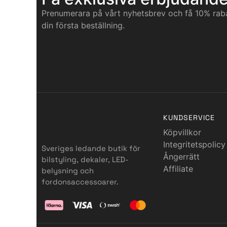
Prenumerara på vårt nyhetsbrev och få 10% rab
din första beställning.
KUNDSERVICE
Köpvillkor
Integritetspolicy
Sveriges ledande butik för
Ångerrätt
bilstyling, dekaler, LED-
Affiliate
belysning och
fordonsaccessoarer.