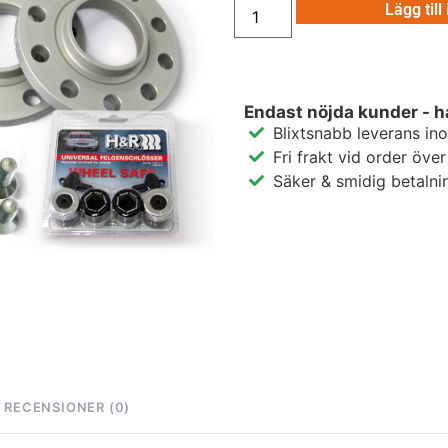
Lägg till
Endast nöjda kunder - h
Blixtsnabb leverans in
Fri frakt vid order öve
Säker & smidig betalni
RECENSIONER (0)