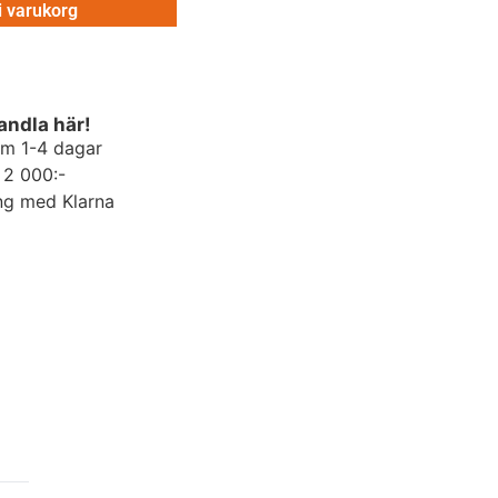
 i varukorg
andla här!
om 1-4 dagar
r 2 000:-
ng med Klarna