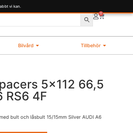
abbt vi kan.
0
Bilvård
Tillbehör
pacers 5×112 66,5
6 RS6 4F
ed bult och låsbult 15/15mm Silver AUDI A6