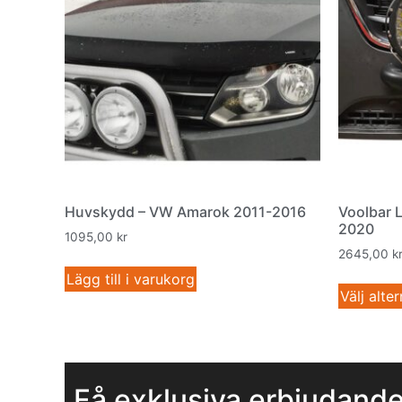
Huvskydd – VW Amarok 2011-2016
Voolbar 
2020
1095,00
kr
2645,00
k
Lägg till i varukorg
Välj alter
Få exklusiva erbjudand