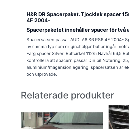
H&R DR Spacerpaket. Tjocklek spacer 1
4F 2004-
Spacerpaketet innehåller spacer för två a
Spacersatsen passar AUDI A6 S6 RS6 4F 2004- Space
av samma typ som originalfälgar bultar ingår mot
Färg spacer Silver. Bultcirkel 112/5 Navhål 66,5 B
kontrollera att spacern passar Din bil Notering: 2
aluminium/magensionlegering, spacersatsen är elo
och utprovade.
Relaterade produkter