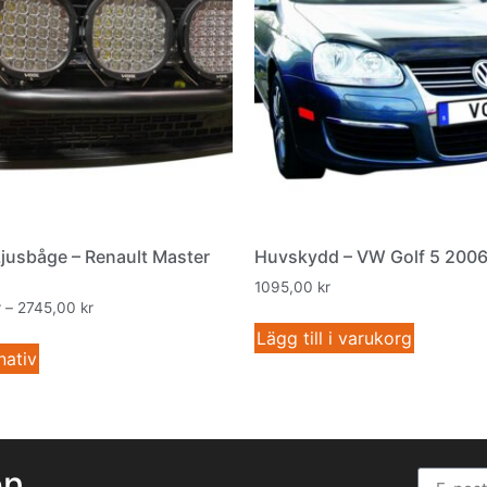
Ljusbåge – Renault Master
Huvskydd – VW Golf 5 200
1095,00
kr
r
–
2745,00
kr
Lägg till i varukorg
nativ
en