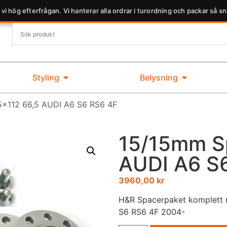
 vi hög efterfrågan. Vi hanterar alla ordrar i turordning och packar så sn
Styling
Belysning
5×112 66,5 AUDI A6 S6 RS6 4F
15/15mm S
AUDI A6 S
3960,00
kr
H&R Spacerpaket komplett m
S6 RS6 4F 2004-