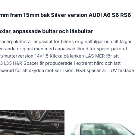
5mm fram 15mm bak Silver version AUDI A6 S6 RS6
xlar, anpassade bultar och låsbultar
rpaketet är anpassat för bilens originalfälgar och till fälgar
svarande original men med anpassad längd för spacerpaketet.
ult/mutterversion 14×1,5 Klicka på länken LÄS MER för att
5,31,35 H&R Spacer är producerade i extremt hård och lätt
xerad för att skydda mot korrision. H&R spacer är TUV testade