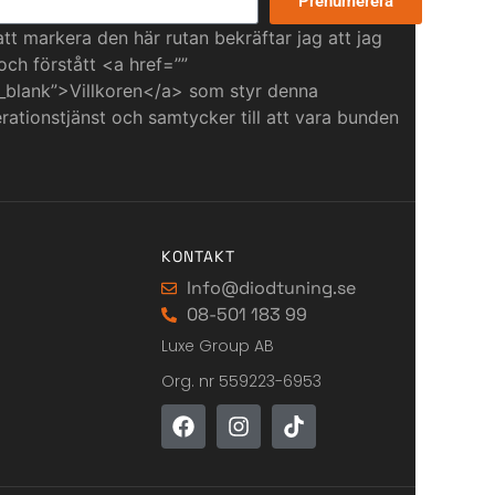
Prenumerera
t markera den här rutan bekräftar jag att jag
 och förstått <a href=””
_blank”>Villkoren</a> som styr denna
ationstjänst och samtycker till att vara bunden
KONTAKT
Info@diodtuning.se
08-501 183 99
Luxe Group AB
Org. nr 559223-6953