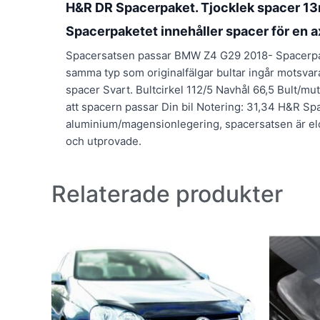
H&R DR Spacerpaket. Tjocklek spacer 1
Spacerpaketet innehåller spacer för en a
Spacersatsen passar BMW Z4 G29 2018- Spacerpakete
samma typ som originalfälgar bultar ingår motsva
spacer Svart. Bultcirkel 112/5 Navhål 66,5 Bult/mu
att spacern passar Din bil Notering: 31,34 H&R Spa
aluminium/magensionlegering, spacersatsen är elo
och utprovade.
Relaterade produkter