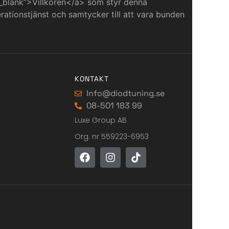
_blank”>Villkoren</a> som styr denna
ationstjänst och samtycker till att vara bunden
KONTAKT
Info@diodtuning.se
08-501 183 99
Luxe Group AB
Org. nr 559223-6953