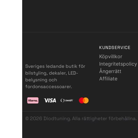
KUNDSERVICE
Köpvillkor
Integritetspolicy
Sveriges ledande butik för
Ångerrätt
bilstyling, dekaler, LED-
Affiliate
belysning och
fordonsaccessoarer.
© 2026 Diodtuning. Alla rättigheter förbehållna.