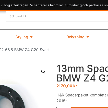
 vi hög efterfrågan. Vi hanterar alla ordrar i turordning och packar så sn
Styling
Belysning
12 66,5 BMW Z4 G29 Svart
13mm Spac
BMW Z4 G2
2170,00
kr
H&R Spacerpaket komplett 
2018-