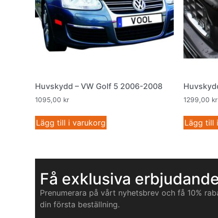
Huvskydd – VW Golf 5 2006-2008
Huvskydd
1095,00
kr
1299,00
kr
Lägg till i varukorg
Lägg till
Få exklusiva erbjudand
Prenumerara på vårt nyhetsbrev och få 10% rab
din första beställning.