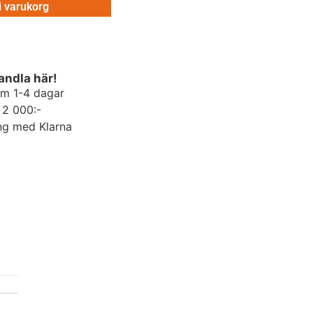
 i varukorg
andla här!
om 1-4 dagar
r 2 000:-
ng med Klarna