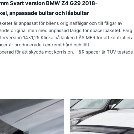
3mm Svart version BMW Z4 G29 2018-
xel, anpassade bultar och låsbultar
t är anpassat för bilens originalfälgar och till fälgar av
rande original men med anpassad längd för spacerpaketet. Färg
tterversion 14×1,25 Klicka på länken LÄS MER för att kontrollera
cer är producerade i extremt hård och lätt
xerad för att skydda mot korrision. H&R spacer är TUV testade