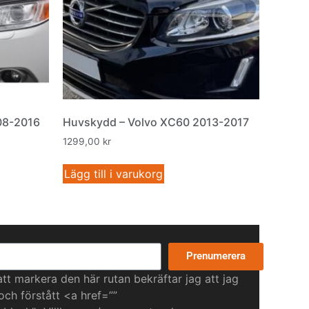
08-2016
Huvskydd – Volvo XC60 2013-2017
1299,00
kr
Lägg till i varukorg
Prenumerera
t markera den här rutan bekräftar jag att jag
 och förstått <a href=””