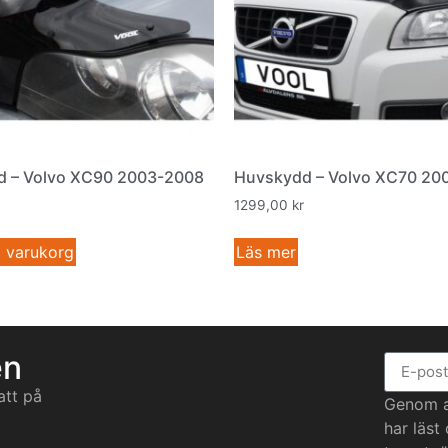
 – Volvo XC90 2003-2008
Huvskydd – Volvo XC70 20
1299,00
kr
 i varukorg
Läs mer
en
att på
Genom at
har läst