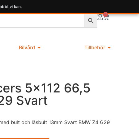
abbt vi kan.
0
Bilvård
Tillbehör
ers 5×112 66,5
9 Svart
med bult och låsbult 13mm Svart BMW Z4 G29