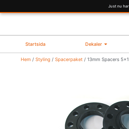
Just nu har
Startsida
Dekaler
Hem
/
Styling
/
Spacerpaket
/ 13mm Spacers 5×1