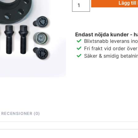
Lägg till
Endast nöjda kunder - h
Blixtsnabb leverans in
Fri frakt vid order öve
Säker & smidig betalni
RECENSIONER (0)